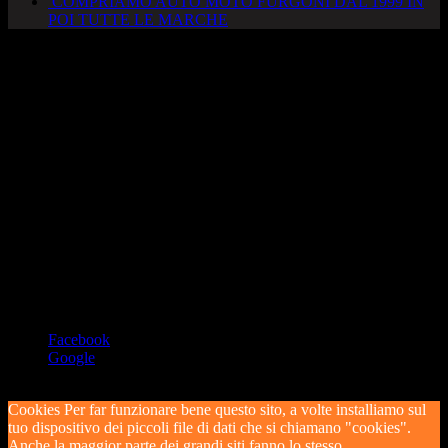
COMPRIAMO AUTO MOTO FURGONI DAL 1999 IN
POI TUTTE LE MARCHE
AUTOCADONEGHE S.A.S
Via Strada del Santo, 125/126
35010 Cadoneghe – PD
Tel. 049 8870348
Lucio 328 2657999
Francesco 328 0645778
info@autocadoneghe.it
www.autocadeneghe.it
Facebook
Google
Coyright 2019 @ autocadoneghe s.a.s.
Cookies Per far funzionare bene questo sito, a volte installiamo sul
tuo dispositivo dei piccoli file di dati che si chiamano "cookies".
Anche la maggior parte dei grandi siti fanno lo stesso.