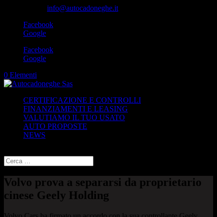
049-8870348
info@autocadoneghe.it
Facebook
Google
Facebook
Google
0 Elementi
CERTIFICAZIONE E CONTROLLI
FINANZIAMENTI E LEASING
VALUTIAMO IL TUO USATO
AUTO PROPOSTE
NEWS
Seleziona una pagina
Volvo prova a separarsi da proprietario
cinese Geely Holding
Volvo Cars ha firmato un accordo con la sua controllante Geely