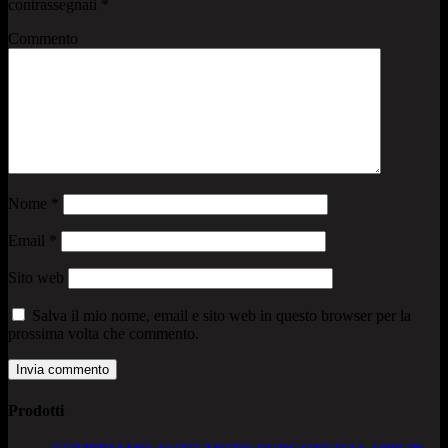
contrassegnati
*
Commento
Nome
*
Email
*
Sito web
Salva il mio nome, email e sito web in questo browser per la
prossima volta che commento.
Prodotti