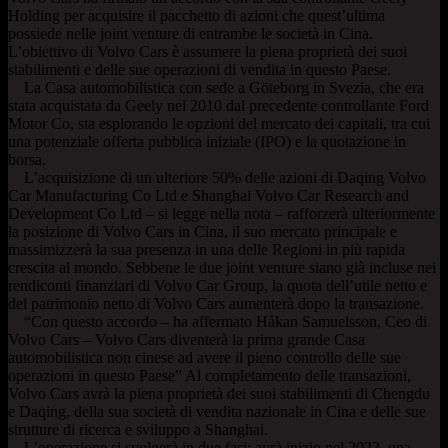
Holding per acquisire il pacchetto di azioni che quest’ultima
possiede nelle joint venture di entrambe le società in Cina.
L’obiettivo di Volvo Cars è assumere la piena proprietà dei suoi
stabilimenti e delle sue operazioni di vendita in questo Paese.
La Casa automobilistica con sede a Göteborg in Svezia, che era
stata acquistata da Geely nel 2010 dal precedente controllante Ford
Motor Co, sta esplorando le opzioni del mercato dei capitali, tra cui
una potenziale offerta pubblica iniziale (IPO) e la quotazione in
borsa.
L’acquisizione di un ulteriore 50% delle azioni di Daqing Volvo
Car Manufacturing Co Ltd e Shanghai Volvo Car Research and
Development Co Ltd – si legge nella nota – rafforzerà ulteriormente
la posizione di Volvo Cars in Cina, il suo mercato principale e
massimizzerà la sua presenza in una delle Regioni in più rapida
crescita al mondo. Sebbene le due joint venture siano già incluse nei
rendiconti finanziari di Volvo Car Group, la quota dell’utile netto e
del patrimonio netto di Volvo Cars aumenterà dopo la transazione.
“Con questo accordo – ha affermato Håkan Samuelsson, Ceo di
Volvo Cars – Volvo Cars diventerà la prima grande Casa
automobilistica non cinese ad avere il pieno controllo delle sue
operazioni in questo Paese” Al completamento delle transazioni,
Volvo Cars avrà la piena proprietà dei suoi stabilimenti di Chengdu
e Daqing, della sua società di vendita nazionale in Cina e delle sue
strutture di ricerca e sviluppo a Shanghai.
L’operazione si svolgerà in due fasi: avrà inizio nel 2022, una