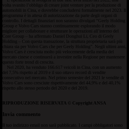
volta svanito l’obbligo di creare joint venture per la produzione di
automobili in Cina, e dovrebbe concludersi formalmente nel 2023. Il
programma è in attesa di autorizzazione da parte degli organi di
controllo. I dettagli finanziari non saranno divulgati “Geely Holding
Group e Volvo Cars stanno continuamente esplorando il modo
migliore per collaborare e strutturare le operazioni all’interno del
Core Group – ha affermato Daniel Donghui Li, Ceo di Geely
Holding – Con questa transazione, la struttura proprietaria sarà più
chiara sia per Volvo Cars che per Geely Holding”. Negli ultimi anni,
Volvo Cars è cresciuta molto più velocemente della media del
mercato cinese e continuerà a investire nella Regione per mantenere
questo forte trend di crescita.
Nel 2020, ha venduto 166.617 veicoli in Cina, con un aumento
del 7,5% rispetto al 2019 e il suo ottavo record di vendite
consecutivo nel mercato. Nel primo semestre del 2021 le vendite di
Volvo Cars sono cresciute rispettivamente del 44,9% e del 40,1%
rispetto allo stesso periodo del 2020 e del 2019.
RIPRODUZIONE RISERVATA © Copyright ANSA
Invia commento
Il tuo indirizzo email non sarà pubblicato.
I campi obbligatori sono