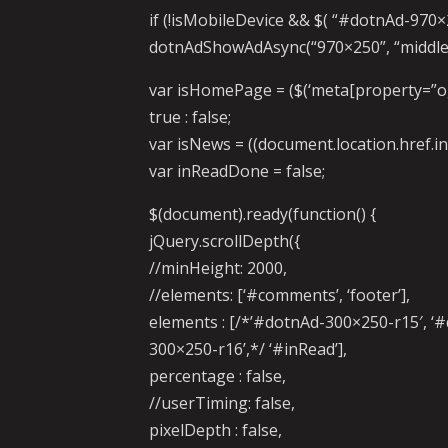
if (!isMobileDevice && $( “#dotnAd-970×2
dotnAdShowAdAsync(“970×250”, “middle”
var isHomePage = ($(‘meta[property=”og:t
true : false;
var isNews = ((document.location.href.inde
var inReadDone = false;
$(document).ready(function() {
jQuery.scrollDepth({
//minHeight: 2000,
//elements: [‘#comments’, ‘footer’],
elements : [/*’#dotnAd-300×250-r15′, ‘
300×250-r16’,*/ ‘#inRead’],
percentage : false,
//userTiming: false,
pixelDepth : false,