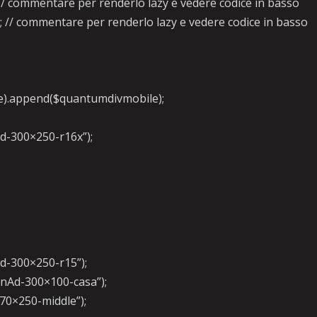
/ commentare per renderlo lazy e vedere codice in basso
 // commentare per renderlo lazy e vedere codice in basso
;
cle).append($quantumdivmobile);
Ad-300×250-r16x”);
Ad-300×250-r15”);
otnAd-300×100-casa”);
970×250-middle”);