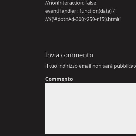
//nonInteraction: false
eventHandler : function(data) {
//$(‘#dotnAd-300×250-r15’).html(‘
Invia commento
Il tuo indirizzo email non sarà pubblicat
Commento