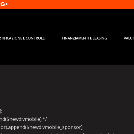
RTIFICAZIONE E CONTROLLI
FINANZIAMENTI E LEASING
VALU
4, gamma elettrica è
];
pend($newdivmobile);*/
onsor).append($newdivmobile_sponsor);