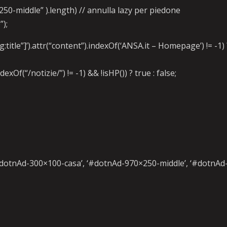
50-middle” ).length) // annulla lazy per piedone
);
itle”]’).attr(“content”).indexOf(‘ANSA.it – Homepage’) != -1) 
xOf(“/notizie/”) != -1) && !isHP()) ? true : false;
#dotnAd-300×100-casa’, ‘#dotnAd-970×250-middle’, ‘#dotnAd