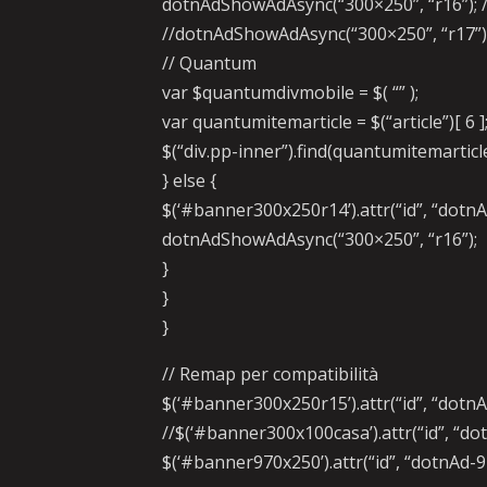
dotnAdShowAdAsync(“300×250”, “r16”); /
//dotnAdShowAdAsync(“300×250”, “r17”);
// Quantum
var $quantumdivmobile = $( “” );
var quantumitemarticle = $(“article”)[ 6 ]
$(“div.pp-inner”).find(quantumitemarti
} else {
$(‘#banner300x250r14’).attr(“id”, “dotn
dotnAdShowAdAsync(“300×250”, “r16”);
}
}
}
// Remap per compatibilità
$(‘#banner300x250r15’).attr(“id”, “dotn
//$(‘#banner300x100casa’).attr(“id”, “d
$(‘#banner970x250’).attr(“id”, “dotnAd-