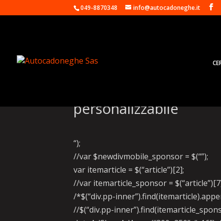
049-8870348
info@autocadoneghe.it
CE
Volkswagen ID.3 e ID.
personalizzabile
“);
//var $newdivmobile_sponsor = $(“”);
var itemarticle = $(“article”)[2];
//var itemarticle_sponsor = $(“article”)[7
/*$(“div.pp-inner”).find(itemarticle).ap
//$(“div.pp-inner”).find(itemarticle_sp