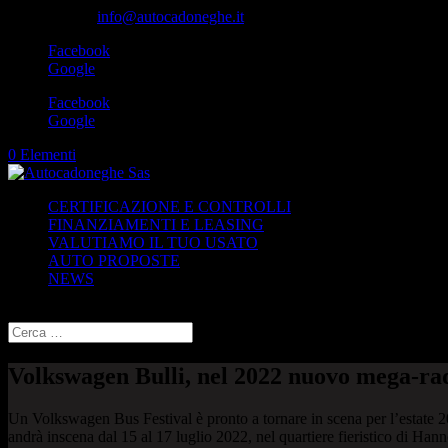
049-8870348
info@autocadoneghe.it
Facebook
Google
Facebook
Google
0 Elementi
CERTIFICAZIONE E CONTROLLI
FINANZIAMENTI E LEASING
VALUTIAMO IL TUO USATO
AUTO PROPOSTE
NEWS
Seleziona una pagina
Volkswagen Bulli, nel 2022 nuovo mega-r
Un Volkswagen Bus Festival è pronto a tornare in scena per l’estate
andrà inscena dal 15 al 17 luglio 2022, nel quartiere fieristico di Ha