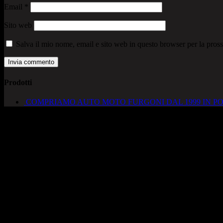
Email
*
Sito web
Salva il mio nome, email e sito web in questo browser per la pro
Prodotti
COMPRIAMO AUTO MOTO FURGONI DAL 1999 IN PO
AUTOCADONEGHE S.A.S
Via Strada del Santo, 125/126
35010 Cadoneghe – PD
Tel. 049 8870348
Lucio 328 2657999
Francesco 328 0645778
info@autocadoneghe.it
www.autocadeneghe.it