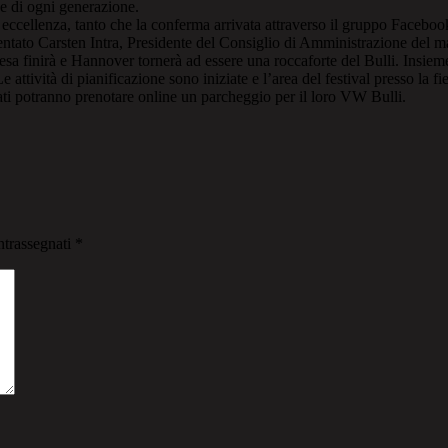
e di ogni generazione.
eccellenza, tanto che la conferma arrivata attraverso il gruppo Faceb
mmentato Carsten Intra, Presidente del Consiglio di Amministrazione del
sa finirà e Hannover tornerà ad essere una roccaforte del Bulli. Insieme
tività di pianificazione sono iniziate e l’area del festival presso la f
ssati potranno prenotare online un parcheggio per il loro VW Bulli.
ntrassegnati
*