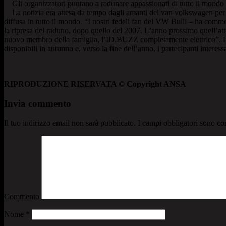
Gli organizzatori puntano a radunare appassionati di tutto il mondo 
La notizia era attesa da tempo dagli amanti del van volkswagen per 
diffusa in tutto il mondo. “I nostri fedeli fan del VW Bulli – ha co
la ripresa del raduno, dopo quello del 2007. L’anno prossimo quell’atte
nuovo membro della famiglia, l’ID.BUZZ completamente elettrico”. Le at
disponibili in autunno e, verso la fine dell’anno, i partecipanti intere
RIPRODUZIONE RISERVATA © Copyright ANSA
Invia commento
Il tuo indirizzo email non sarà pubblicato.
I campi obbligatori sono co
Commento
Nome
*