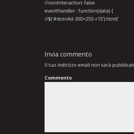
//nonInteraction: false
eventHandler : function(data) {
//$(‘#dotnAd-300×250-r15’).html(‘
Invia commento
Il tuo indirizzo email non sarà pubblicat
Commento