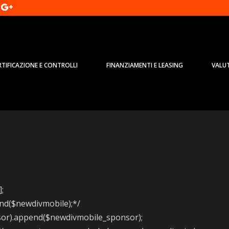
RTIFICAZIONE E CONTROLLI
FINANZIAMENTI E LEASING
VALU
 le ‘Stelle’ si noleggiano con una
];
pend($newdivmobile);*/
onsor).append($newdivmobile_sponsor);