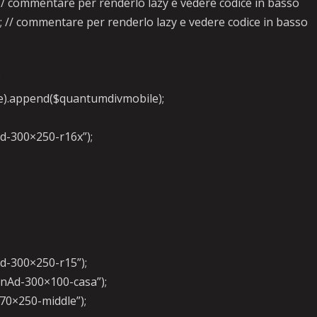
/ commentare per renderlo lazy e vedere codice in basso
 // commentare per renderlo lazy e vedere codice in basso
;
cle).append($quantumdivmobile);
Ad-300×250-r16x”);
Ad-300×250-r15”);
otnAd-300×100-casa”);
970×250-middle”);