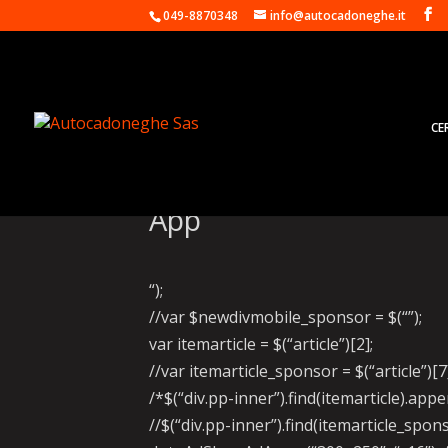
049-8870348
info@autocadoneghe.it
CE
Virtuo e Mercedes, ora
App
“);
//var $newdivmobile_sponsor = $(“”);
var itemarticle = $(“article”)[2];
//var itemarticle_sponsor = $(“article”)[7
/*$(“div.pp-inner”).find(itemarticle).ap
//$(“div.pp-inner”).find(itemarticle_sp