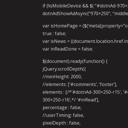
if (!isMobileDevice && $( “#dotnAd-970×2
dotnAdShowAdAsync(“970×250”, “middle”
var isHomePage = ($(‘meta[property=”og:t
true : false;
var isNews = ((document.location.href.inde
var inReadDone = false;
$(document).ready(function() {
jQuery.scrollDepth({
//minHeight: 2000,
//elements: [‘#comments’, ‘footer’],
elements : [/*’#dotnAd-300×250-r15′, ‘
300×250-r16’,*/ ‘#inRead’],
percentage : false,
//userTiming: false,
pixelDepth : false,