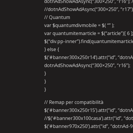
dotnAdShowAdAsync(“300×250”, “r16”); /
//dotnAdShowAdAsync(“300×250”, “r17”);
// Quantum
var $quantumdivmobile = $( “” );
var quantumitemarticle = $(“article”)[ 6 ]
$(“div.pp-inner”).find(quantumitemarti
} else {
$(‘#banner300x250r14’).attr(“id”, “dotn
dotnAdShowAdAsync(“300×250”, “r16”);
}
}
}
// Remap per compatibilità
$(‘#banner300x250r15’).attr(“id”, “dotn
//$(‘#banner300x100casa’).attr(“id”, “d
$(‘#banner970x250’).attr(“id”, “dotnAd-