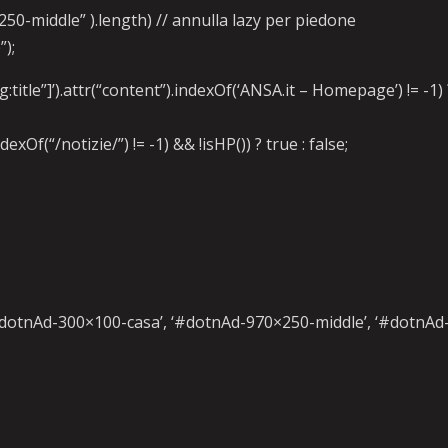
50-middle” ).length) // annulla lazy per piedone
);
itle”]’).attr(“content”).indexOf(‘ANSA.it – Homepage’) != -1) 
xOf(“/notizie/”) != -1) && !isHP()) ? true : false;
#dotnAd-300×100-casa’, ‘#dotnAd-970×250-middle’, ‘#dotnAd