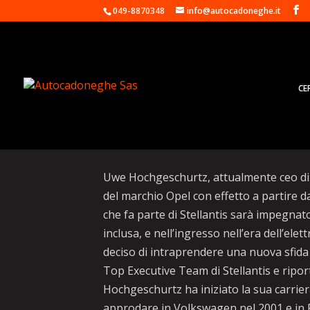
049-8870348
info@autocadoneghe.it
CE
Uwe Hochgeschurtz ex
Uwe Hochgeschurtz, attualmente ceo di 
del marchio Opel con effetto a partire 
che fa parte di Stellantis sarà impegnat
inclusa, e nell’ingresso nell’era dell’ele
deciso di intraprendere una nuova sfida
Top Executive Team di Stellantis e ripo
Hochgeschurtz ha iniziato la sua carrier
approdare in Volkswagen nel 2001 e in 