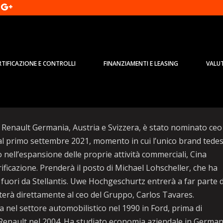
RTIFICAZIONE E CONTROLLI
FINANZIAMENTI E LEASING
VALU
 Renault sarà nuovo ceo Opel
Renault Germania, Austria e Svizzera, è stato nominato ceo
dal primo settembre 2021, momento in cui l’unico brand tede
o nell’espansione delle proprie attività commerciali, Cina
ttrificazione. Prenderà il posto di Michael Lohscheller, che ha
 fuori da Stellantis. Uwe Hochgeschurtz entrerà a far parte 
rterà direttamente al ceo del Gruppo, Carlos Tavares.
a nel settore automobilistico nel 1990 in Ford, prima di
Renault nel 2004. Ha studiato economia aziendale in German