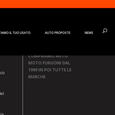
TIAMO IL TUO USATO
AUTO PROPOSTE
NEWS
Prodotti
COMPRIAMO AUTO
MOTO FURGONI DAL
1999 IN POI TUTTE LE
sco
MARCHE
del
ia