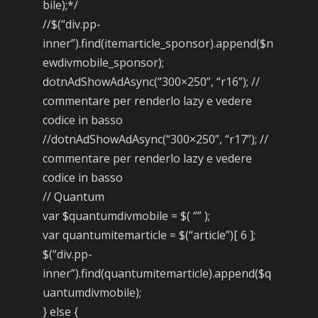
bile);*/
//$(“div.pp-
inner”).find(itemarticle_sponsor).append($n
ewdivmobile_sponsor);
dotnAdShowAdAsync(“300×250”, “r16”); //
commentare per renderlo lazy e vedere
codice in basso
//dotnAdShowAdAsync(“300×250”, “r17”); //
commentare per renderlo lazy e vedere
codice in basso
// Quantum
var $quantumdivmobile = $( “” );
var quantumitemarticle = $(“article”)[ 6 ];
$(“div.pp-
inner”).find(quantumitemarticle).append($q
uantumdivmobile);
} else {