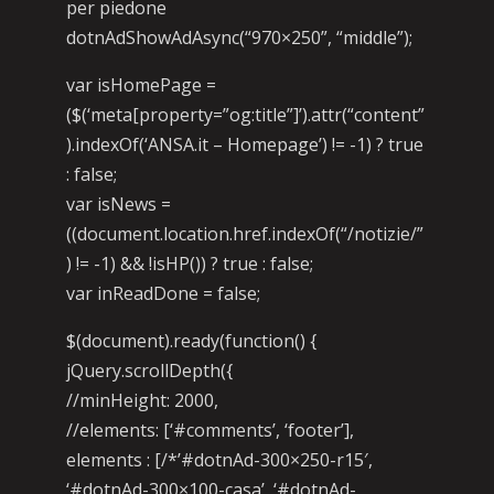
per piedone
dotnAdShowAdAsync(“970×250”, “middle”);
var isHomePage =
($(‘meta[property=”og:title”]’).attr(“content”
).indexOf(‘ANSA.it – Homepage’) != -1) ? true
: false;
var isNews =
((document.location.href.indexOf(“/notizie/”
) != -1) && !isHP()) ? true : false;
var inReadDone = false;
$(document).ready(function() {
jQuery.scrollDepth({
//minHeight: 2000,
//elements: [‘#comments’, ‘footer’],
elements : [/*’#dotnAd-300×250-r15′,
‘#dotnAd-300×100-casa’, ‘#dotnAd-