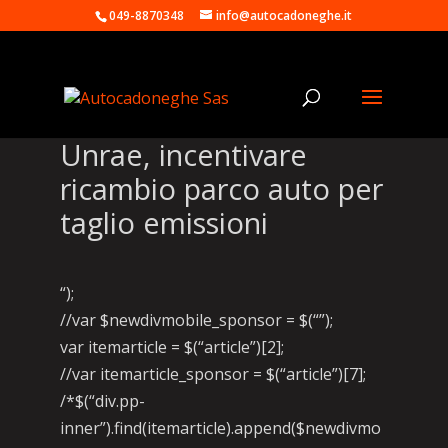
049-8870348
info@autocadoneghe.it
Unrae, incentivare
ricambio parco auto per
taglio emissioni
“);
//var $newdivmobile_sponsor = $(“”);
var itemarticle = $(“article”)[2];
//var itemarticle_sponsor = $(“article”)[7];
/*$(“div.pp-
inner”).find(itemarticle).append($newdivmo