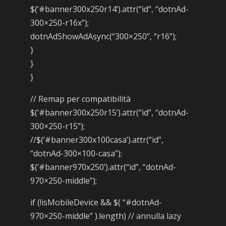
$(‘#banner300x250r14’).attr(“id”, “dotnAd-
300×250-r16x”);
dotnAdShowAdAsync(“300×250”, “r16”);
}
}
}
// Remap per compatibilità
$(‘#banner300x250r15’).attr(“id”, “dotnAd-
300×250-r15”);
//$(‘#banner300x100casa’).attr(“id”,
“dotnAd-300×100-casa”);
$(‘#banner970x250’).attr(“id”, “dotnAd-
970×250-middle”);
if (!isMobileDevice && $( “#dotnAd-
970×250-middle” ).length) // annulla lazy