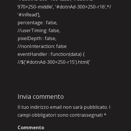
970×250-middle’, ‘#dotnAd-300×250-r16’,*/
‘#inRead’],
percentage : false,
//userTiming: false,
pixelDepth : false,
//nonInteraction: false
eventHandler : function(data) {
//$(‘#dotnAd-300×250-r15’).html(‘
Invia commento
Il tuo indirizzo email non sarà pubblicato.
I
campi obbligatori sono contrassegnati
*
Commento