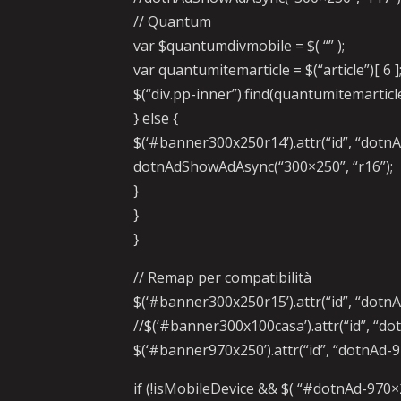
// Quantum
var $quantumdivmobile = $( “” );
var quantumitemarticle = $(“article”)[ 6 ]
$(“div.pp-inner”).find(quantumitemarti
} else {
$(‘#banner300x250r14’).attr(“id”, “dotn
dotnAdShowAdAsync(“300×250”, “r16”);
}
}
}
// Remap per compatibilità
$(‘#banner300x250r15’).attr(“id”, “dotn
//$(‘#banner300x100casa’).attr(“id”, “d
$(‘#banner970x250’).attr(“id”, “dotnAd-
if (!isMobileDevice && $( “#dotnAd-970×2