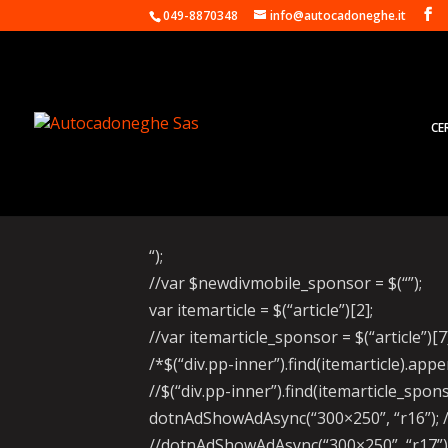
049-8870348
info@autocadoneghe.it
CE
Truffa sulle auto usat
“);
//var $newdivmobile_sponsor = $(“”);
var itemarticle = $(“article”)[2];
//var itemarticle_sponsor = $(“article”)[7
/*$(“div.pp-inner”).find(itemarticle).ap
//$(“div.pp-inner”).find(itemarticle_sp
dotnAdShowAdAsync(“300×250”, “r16”); /
//dotnAdShowAdAsync(“300×250”, “r17”);