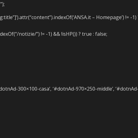
);
itle”]’).attr(“content”).indexOf(‘ANSA.it – Homepage’) != -1) 
xOf(“/notizie/”) != -1) && !isHP()) ? true : false;
#dotnAd-300×100-casa’, ‘#dotnAd-970×250-middle’, ‘#dotnAd