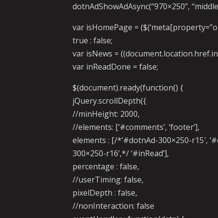
dotnAdShowAdAsync(“970×250”, “middle”
var isHomePage = ($(‘meta[property=”og:t
true : false;
var isNews = ((document.location.href.inde
var inReadDone = false;
$(document).ready(function() {
jQuery.scrollDepth({
//minHeight: 2000,
//elements: [‘#comments’, ‘footer’],
elements : [/*’#dotnAd-300×250-r15′, ‘
300×250-r16’,*/ ‘#inRead’],
percentage : false,
//userTiming: false,
pixelDepth : false,
//nonInteraction: false