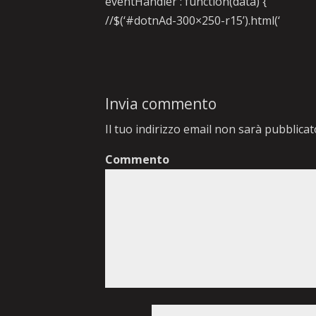
eventHandler : function(data) {
//$(‘#dotnAd-300×250-r15’).html(‘
Invia commento
Il tuo indirizzo email non sarà pubblicat
Commento