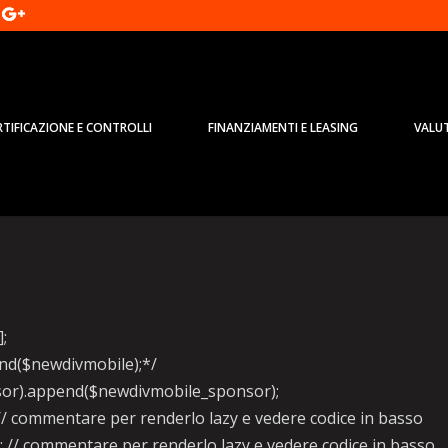
RTIFICAZIONE E CONTROLLI
FINANZIAMENTI E LEASING
VALU
e, due concessionari denunciati
];
pend($newdivmobile);*/
onsor).append($newdivmobile_sponsor);
/ commentare per renderlo lazy e vedere codice in basso
 // commentare per renderlo lazy e vedere codice in basso