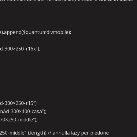
;
cle).append($quantumdivmobile);
Ad-300×250-r16x”);
Ad-300×250-r15”);
otnAd-300×100-casa”);
970×250-middle”);
50-middle” ).length) // annulla lazy per piedone