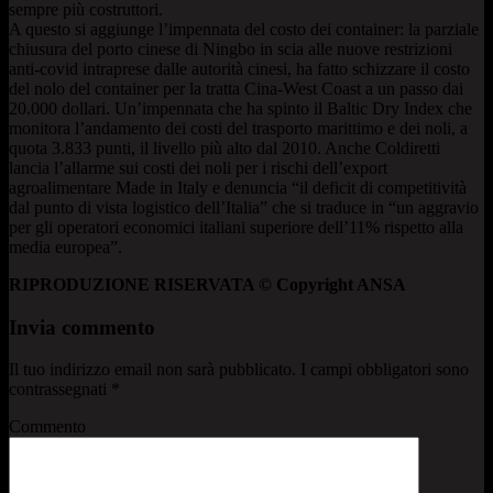
sempre più costruttori.
A questo si aggiunge l’impennata del costo dei container: la parziale
chiusura del porto cinese di Ningbo in scia alle nuove restrizioni
anti-covid intraprese dalle autorità cinesi, ha fatto schizzare il costo
del nolo del container per la tratta Cina-West Coast a un passo dai
20.000 dollari. Un’impennata che ha spinto il Baltic Dry Index che
monitora l’andamento dei costi del trasporto marittimo e dei noli, a
quota 3.833 punti, il livello più alto dal 2010. Anche Coldiretti
lancia l’allarme sui costi dei noli per i rischi dell’export
agroalimentare Made in Italy e denuncia “il deficit di competitività
dal punto di vista logistico dell’Italia” che si traduce in “un aggravio
per gli operatori economici italiani superiore dell’11% rispetto alla
media europea”.
RIPRODUZIONE RISERVATA © Copyright ANSA
Invia commento
Il tuo indirizzo email non sarà pubblicato.
I campi obbligatori sono
contrassegnati
*
Commento