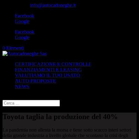
049-8870348
info@autocadoneghe.it
Facebook
Google
Facebook
Google
0 Elementi
CERTIFICAZIONE E CONTROLLI
FINANZIAMENTI E LEASING
VALUTIAMO IL TUO USATO
AUTO PROPOSTE
NEWS
Seleziona una pagina
Toyota taglia la produzione del 40%
La pandemia non allenta la morsa e tiene sotto scacco interi settori
della grande industria a livello globale che scontano la crisi degli