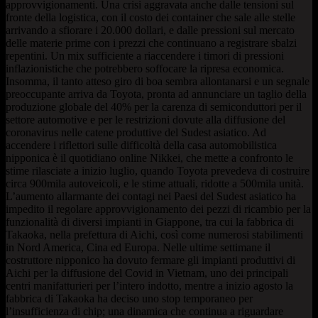
approvvigionamenti. Una crisi aggravata anche dalle tensioni sul
fronte della logistica, con il costo dei container che sale alle stelle
arrivando a sfiorare i 20.000 dollari, e dalle pressioni sul mercato
delle materie prime con i prezzi che continuano a registrare sbalzi
repentini. Un mix sufficiente a riaccendere i timori di pressioni
inflazionistiche che potrebbero soffocare la ripresa economica.
Insomma, il tanto atteso giro di boa sembra allontanarsi e un segnale
preoccupante arriva da Toyota, pronta ad annunciare un taglio della
produzione globale del 40% per la carenza di semiconduttori per il
settore automotive e per le restrizioni dovute alla diffusione del
coronavirus nelle catene produttive del Sudest asiatico. Ad
accendere i riflettori sulle difficoltà della casa automobilistica
nipponica è il quotidiano online Nikkei, che mette a confronto le
stime rilasciate a inizio luglio, quando Toyota prevedeva di costruire
circa 900mila autoveicoli, e le stime attuali, ridotte a 500mila unità.
L’aumento allarmante dei contagi nei Paesi del Sudest asiatico ha
impedito il regolare approvvigionamento dei pezzi di ricambio per la
funzionalità di diversi impianti in Giappone, tra cui la fabbrica di
Takaoka, nella prefettura di Aichi, così come numerosi stabilimenti
in Nord America, Cina ed Europa. Nelle ultime settimane il
costruttore nipponico ha dovuto fermare gli impianti produttivi di
Aichi per la diffusione del Covid in Vietnam, uno dei principali
centri manifatturieri per l’intero indotto, mentre a inizio agosto la
fabbrica di Takaoka ha deciso uno stop temporaneo per
l’insufficienza di chip; una dinamica che continua a riguardare