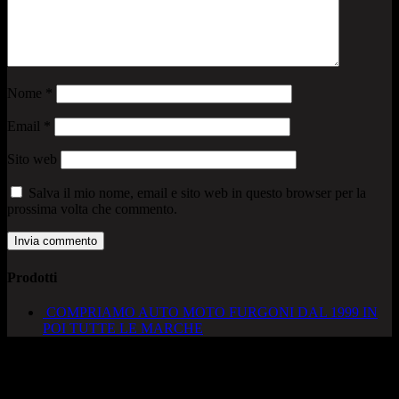
Nome
*
Email
*
Sito web
Salva il mio nome, email e sito web in questo browser per la
prossima volta che commento.
Prodotti
COMPRIAMO AUTO MOTO FURGONI DAL 1999 IN
POI TUTTE LE MARCHE
AUTOCADONEGHE S.A.S
Via Strada del Santo, 125/126