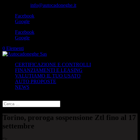
049-8870348
info@autocadoneghe.it
Facebook
Google
Facebook
Google
0 Elementi
CERTIFICAZIONE E CONTROLLI
FINANZIAMENTI E LEASING
VALUTIAMO IL TUO USATO
AUTO PROPOSTE
NEWS
Seleziona una pagina
Torino, proroga sospensione Ztl fino al 17
settembre
“);