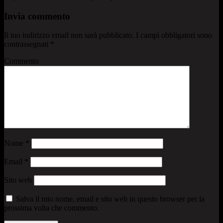
Invia commento
Il tuo indirizzo email non sarà pubblicato.
I campi obbligatori sono
contrassegnati
*
Commento
Nome
*
Email
*
Sito web
Salva il mio nome, email e sito web in questo browser per la
prossima volta che commento.