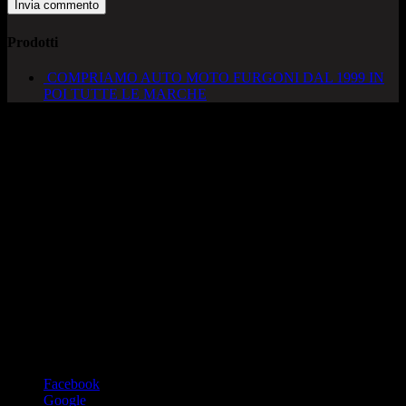
Prodotti
COMPRIAMO AUTO MOTO FURGONI DAL 1999 IN
POI TUTTE LE MARCHE
AUTOCADONEGHE S.A.S
Via Strada del Santo, 125/126
35010 Cadoneghe – PD
Tel. 049 8870348
Lucio 328 2657999
Francesco 328 0645778
info@autocadoneghe.it
www.autocadeneghe.it
Facebook
Google