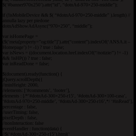
$(‘#banner970x250’).attr(“id”, “dotnAd-970×250-middle”);
if (!isMobileDevice && $( “#dotnAd-970×250-middle” ).length) //
annulla lazy per piedone
dotnAdShowAdAsync(“970×250”, “middle”);
var isHomePage =
($(‘meta[property=”og:title”]’).attr(“content”).indexOf(‘ANSA.it –
Homepage’) != -1) ? true : false;
var isNews = ((document.location.href.indexOf(“/notizie/”) != -1)
&& !isHP()) ? true : false;
var inReadDone = false;
$(document).ready(function() {
jQuery.scrollDepth({
//minHeight: 2000,
//elements: [‘#comments’, ‘footer’],
elements : [/*’#dotnAd-300×250-r15′, ‘#dotnAd-300×100-casa’,
‘#dotnAd-970×250-middle’, ‘#dotnAd-300×250-r16’,*/ ‘#inRead’],
percentage : false,
//userTiming: false,
pixelDepth : false,
//nonInteraction: false
eventHandler : function(data) {
//$(‘#dotnAd-300×250-r15’).html(‘