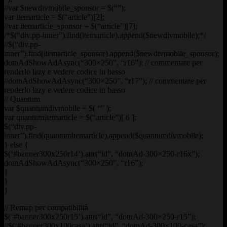
//var $newdivmobile_sponsor = $(“”);
var itemarticle = $(“article”)[2];
//var itemarticle_sponsor = $(“article”)[7];
/*$(“div.pp-inner”).find(itemarticle).append($newdivmobile);*/
//$(“div.pp-
inner”).find(itemarticle_sponsor).append($newdivmobile_sponsor);
dotnAdShowAdAsync(“300×250”, “r16”); // commentare per
renderlo lazy e vedere codice in basso
//dotnAdShowAdAsync(“300×250”, “r17”); // commentare per
renderlo lazy e vedere codice in basso
// Quantum
var $quantumdivmobile = $( “” );
var quantumitemarticle = $(“article”)[ 6 ];
$(“div.pp-
inner”).find(quantumitemarticle).append($quantumdivmobile);
} else {
$(‘#banner300x250r14’).attr(“id”, “dotnAd-300×250-r16x”);
dotnAdShowAdAsync(“300×250”, “r16”);
}
}
}
// Remap per compatibilità
$(‘#banner300x250r15’).attr(“id”, “dotnAd-300×250-r15”);
//$(‘#banner300x100casa’).attr(“id”, “dotnAd-300×100-casa”);