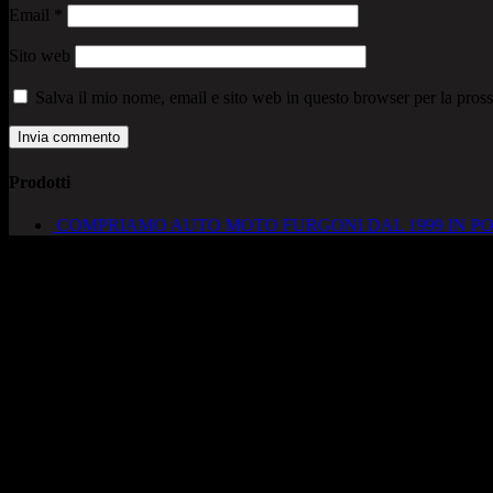
Email
*
Sito web
Salva il mio nome, email e sito web in questo browser per la pro
Prodotti
COMPRIAMO AUTO MOTO FURGONI DAL 1999 IN PO
AUTOCADONEGHE S.A.S
Via Strada del Santo, 125/126
35010 Cadoneghe – PD
Tel. 049 8870348
Lucio 328 2657999
Francesco 328 0645778
info@autocadoneghe.it
www.autocadeneghe.it