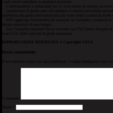
e può essere annullato in qualsiasi momento.
L’abbonamento è utilizzabile per le Tesla dotate di almeno la versio
I proprietari di quelle auto che adottano il sistema precedente possono
assistenza alla guida semi-autonoma che sono ormai comuni in molte nu
FSD aggiunge funzionalità più avanzate ad Autopilot, compresa la capac
alcune situazioni di parcheggio.
Sia l’Autopilot standard che la versione con FSD hanno bisogno di mon
scala SAE della capacità di guida autonoma.
RIPRODUZIONE RISERVATA © Copyright ANSA
Invia commento
Il tuo indirizzo email non sarà pubblicato.
I campi obbligatori sono co
Commento
Nome
*