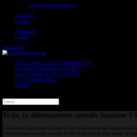
049-8870348
info@autocadoneghe.it
Facebook
Google
Facebook
Google
0 Elementi
CERTIFICAZIONE E CONTROLLI
FINANZIAMENTI E LEASING
VALUTIAMO IL TUO USATO
AUTO PROPOSTE
NEWS
Seleziona una pagina
Tesla, in abbonamento mensile funzione F
Tesla rende disponibile la funzione di guida autonoma completa con un
come un abbonamento mensile di 199 dollari per le auto dotate di Aut