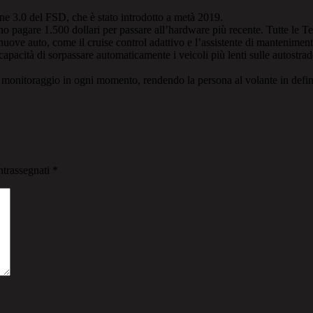
ne 3.0 del FSD, che è stato introdotto a metà 2019.
 pagare 1.500 dollari per passare all’hardware più recente. Tutte le Tesl
ove auto, come il cruise control adattivo e l’assistente di mantenimento
ità di sorpassare automaticamente i veicoli più lenti sulle autostrade,
itoraggio in ogni momento, rendendo la persona al volante in definitiv
ntrassegnati
*