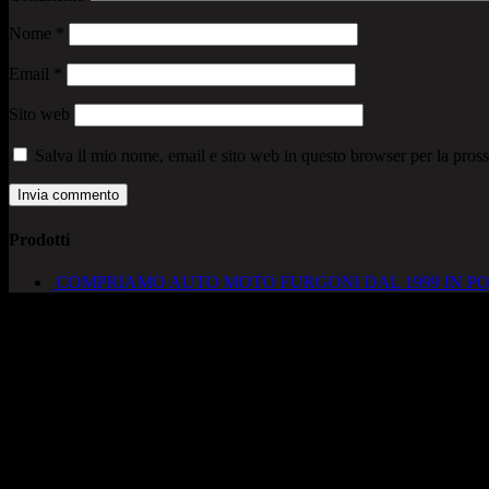
Nome
*
Email
*
Sito web
Salva il mio nome, email e sito web in questo browser per la pro
Prodotti
COMPRIAMO AUTO MOTO FURGONI DAL 1999 IN PO
AUTOCADONEGHE S.A.S
Via Strada del Santo, 125/126
35010 Cadoneghe – PD
Tel. 049 8870348
Lucio 328 2657999
Francesco 328 0645778
info@autocadoneghe.it