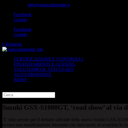
049-8870348
info@autocadoneghe.it
Facebook
Google
Facebook
Google
0 Elementi
CERTIFICAZIONE E CONTROLLI
FINANZIAMENTI E LEASING
VALUTIAMO IL TUO USATO
AUTO PROPOSTE
NEWS
Seleziona una pagina
Suzuki GSX-S1000GT, ‘road show’ al via d
E’ tutto pronto per il debutto ufficiale della nuova Suzuki GSX-S10
ovvero una manifestazione itinerante che darà modo di scoprirne le cara