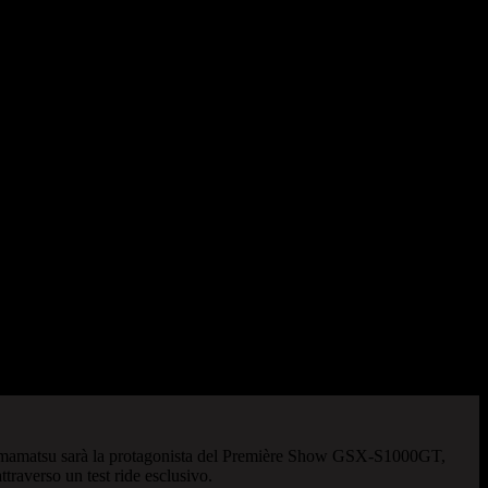
di Hamamatsu sarà la protagonista del Première Show GSX-S1000GT,
traverso un test ride esclusivo.