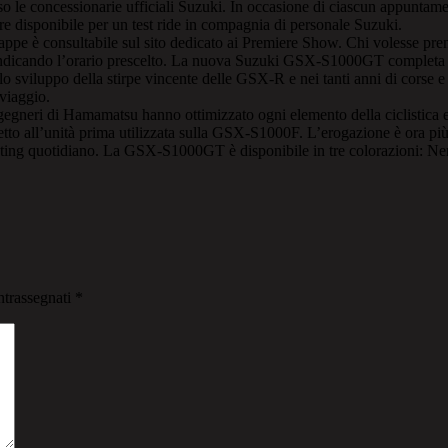
 le concessionarie ufficiali Suzuki. In occasione di ciascun appuntamento
e disponibile per un test ride in compagnia di personale Suzuki.
ppe è consultabile sul sito dedicato ai Premiere Show. Chi volesse prenot
t indicando l’orario prescelto. La nuova Suzuki GSX-S1000GT completa
lo sviluppo della stirpe vincente delle GSX-R e nei tanti anni di corse
 viaggio.
eri di Hamamatsu hanno ottimizzato ogni elemento della ciclistica e d
tto all’unità prima utilizzata sulla GSX-S1000F. L’erogazione è ora più 
uting quotidiano. La GSX-S1000GT è disponibile in tre colorazioni: N
ntrassegnati
*