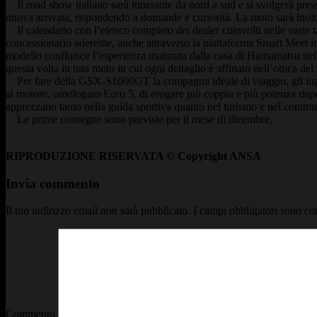
Il road show italiano sarà itinerante da nord a sud e si svolgerà presso
nuova arrivata, rispondendo a domande e curiosità. La moto sarà inoltr
Il calendario con l’elenco completo dei dealer coinvolti nelle varie ta
concessionario aderente, anche attraverso la piattaforma Smart Mee
modello confluisce l’esperienza maturata dalla casa di Hamamatsu nel
questa volta in una moto in cui ogni dettaglio è affinato nell’ottica del
Per fare della GSX-S1000GT la compagna ideale di viaggio, gli ingegn
al motore, omologato Euro 5, di erogare più coppia e più potenza rispe
apprezzano tanto nella guida sportiva quanto nel turismo e nel comm
Le prime consegne sono previste per il mese di dicembre.
RIPRODUZIONE RISERVATA © Copyright ANSA
Invia commento
Il tuo indirizzo email non sarà pubblicato.
I campi obbligatori sono co
Commento