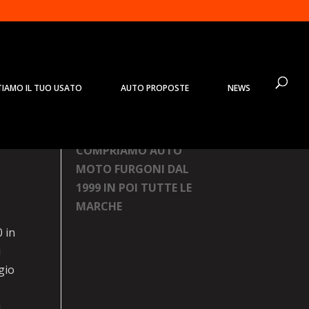
TIAMO IL TUO USATO
AUTO PROPOSTE
NEWS
Prodotti
COMPRIAMO AUTO
MOTO FURGONI DAL
1999 IN POI TUTTE LE
MARCHE
 in
ù
gio
i