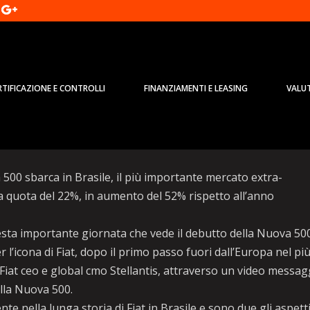
RTIFICAZIONE E CONTROLLI
FINANZIAMENTI E LEASING
VALU
dopo Israele sbarca in Brasile
a 500 sbarca in Brasile, il più importante mercato extra-
na quota del 22%, in aumento del 52% rispetto all’anno
ta importante giornata che vede il debutto della Nuova 500
 l’icona di Fiat, dopo il primo passo fuori dall’Europa nel pi
, Fiat ceo e global cmo Stellantis, attraverso un video messag
della Nuova 500.
 nella lunga storia di Fiat in Brasile e sono due gli aspett