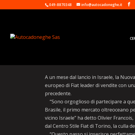
049-8870348
info@autocadoneghe.it
CE
Stellantis: Nuova 500 
A un mese dal lancio in Israele, la Nuov
europeo di Fiat leader di vendite con u
precedente.
“Sono orgoglioso di partecipare a ques
Brasile, il primo mercato oltreoceano per
vicino Israele” ha detto Olivier Francois
dal Centro Stile Fiat di Torino, la culla 
“Questo passo si inserisce perfettamente