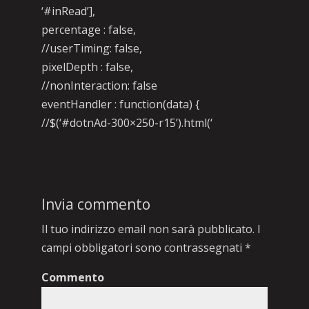
‘#inRead’],
percentage : false,
//userTiming: false,
pixelDepth : false,
//nonInteraction: false
eventHandler : function(data) {
//$(‘#dotnAd-300×250-r15’).html(‘
Invia commento
Il tuo indirizzo email non sarà pubblicato.
I
campi obbligatori sono contrassegnati
*
Commento