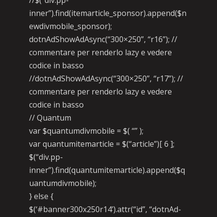
//$(“div.pp-
inner”).find(itemarticle_sponsor).append($n
ewdivmobile_sponsor);
dotnAdShowAdAsync(“300×250”, “r16”); //
commentare per renderlo lazy e vedere
codice in basso
//dotnAdShowAdAsync(“300×250”, “r17”); //
commentare per renderlo lazy e vedere
codice in basso
// Quantum
var $quantumdivmobile = $( “” );
var quantumitemarticle = $(“article”)[ 6 ];
$(“div.pp-
inner”).find(quantumitemarticle).append($q
uantumdivmobile);
} else {
$(‘#banner300x250r14’).attr(“id”, “dotnAd-