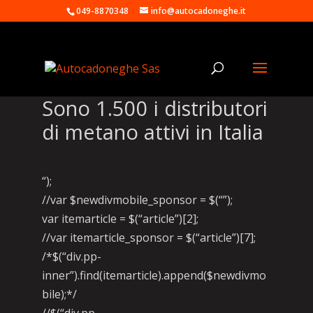
049-8870348
info@autocadoneghe.it
Sono 1.500 i distributori
di metano attivi in Italia
“);
//var $newdivmobile_sponsor = $(“”);
var itemarticle = $(“article”)[2];
//var itemarticle_sponsor = $(“article”)[7];
/*$(“div.pp-
inner”).find(itemarticle).append($newdivmo
bile);*/