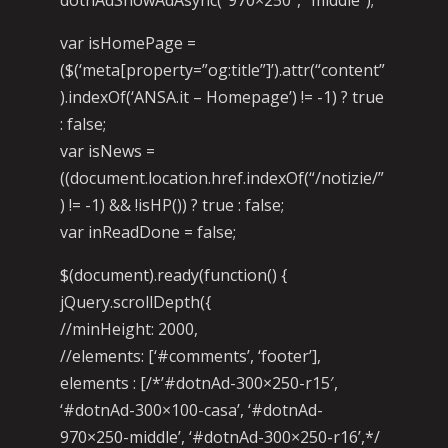
dotnAdShowAdAsync(“970×250”, “middle”);
var isHomePage =
($(‘meta[property=”og:title”]’).attr(“content”
).indexOf(‘ANSA.it – Homepage’) != -1) ? true
: false;
var isNews =
((document.location.href.indexOf(“/notizie/”
) != -1) && !isHP()) ? true : false;
var inReadDone = false;
$(document).ready(function() {
jQuery.scrollDepth({
//minHeight: 2000,
//elements: [‘#comments’, ‘footer’],
elements : [/*’#dotnAd-300×250-r15′,
‘#dotnAd-300×100-casa’, ‘#dotnAd-
970×250-middle’, ‘#dotnAd-300×250-r16’,*/