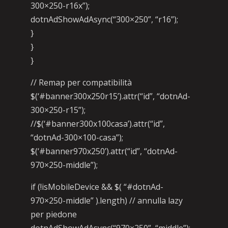
300×250-r16x”);
dotnAdShowAdAsync(“300×250”, “r16”);
}
}
}
// Remap per compatibilità
$(‘#banner300x250r15’).attr(“id”, “dotnAd-
300×250-r15”);
//$(‘#banner300x100casa’).attr(“id”,
“dotnAd-300×100-casa”);
$(‘#banner970x250’).attr(“id”, “dotnAd-
970×250-middle”);
if (!isMobileDevice && $( “#dotnAd-
970×250-middle” ).length) // annulla lazy
per piedone