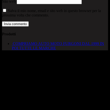
Sito web
Salva il mio nome, email e sito web in questo browser per la
prossima volta che commento.
Prodotti
COMPRIAMO AUTO MOTO FURGONI DAL 1999 IN
POI TUTTE LE MARCHE
AUTOCADONEGHE S.A.S
Via Strada del Santo, 125/126
35010 Cadoneghe – PD
Tel. 049 8870348
Lucio 328 2657999
Francesco 328 0645778
info@autocadoneghe.it
www.autocadeneghe.it