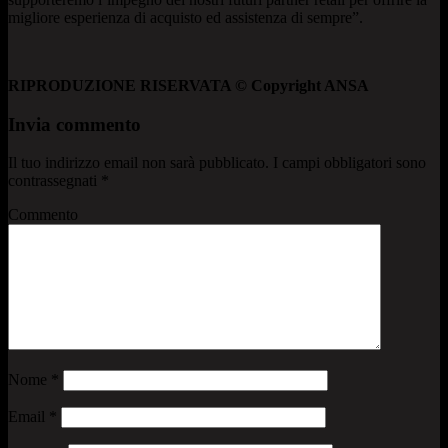
migliore esperienza di acquisto ed assistenza di sempre”.
RIPRODUZIONE RISERVATA © Copyright ANSA
Invia commento
Il tuo indirizzo email non sarà pubblicato.
I campi obbligatori sono
contrassegnati
*
Commento
Nome
*
Email
*