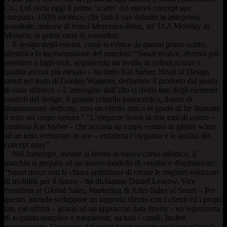
Co., Ltd svela oggi il primo ‘scatto’ del nuovo concept suv
compatto, 100% elettrico, che farà il suo debutto in anteprima
mondiale, insieme al brand Mercedes-Benz, all’ IAA Mobility di
Monaco, la prima metà di settembre.
Il design degli esterni, come si evince da questo primo scatto,
identifica la trasformazione del marchio: “Smart evolve, diventa più
premium e high-tech, acquisendo un livello di sofisticazione e
qualità ancora più elevato – ha detto Kai Sieber, Head of Design
smart nel team di Gorden Wagener, definendo il prodotto dal punto
di vista stilistico – L’immagine dall’alto ci rivela uno degli elementi
centrali del design: il grande cristallo panoramico, dotato di
illuminazione dedicata, crea un effetto ottico in grado di far fluttuare
il tetto sul corpo vettura.” “L’elegante livrea in due toni di colore –
continua Kai Sieber – che accosta un corpo vettura in glossy white
ad un tetto verniciato in oro – enfatizza l’eleganza e le qualità del
concept esuv”.
Nel frattempo, mentre si lavora al nuovo corso stilistico, il
marchio si prepara ad un nuovo modello di vendita e distribuzione:
“Smart nasce con la chiara ambizione di creare le migliori soluzioni
di mobilità per il futuro – ha dichiarato Daniel Lescow, Vice
President of Global Sales, Marketing & After-Sales of Smart – Per
questo, intende sviluppare un rapporto diretto con i clienti ed i propri
fan, cui offrirà – grazie ad un approccio data driven – un’esperienza
di acquisto semplice e trasparente, su tutti i canali. Inoltre,
supporteremo l’impegno dei nostri futuri partner retail per offrire la