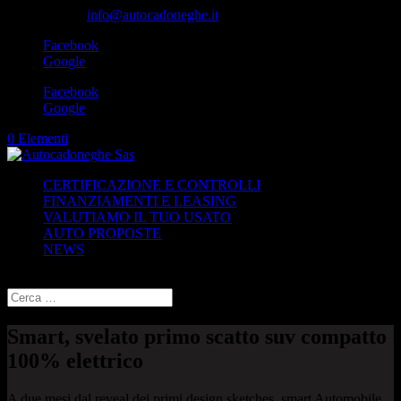
049-8870348
info@autocadoneghe.it
Facebook
Google
Facebook
Google
0 Elementi
CERTIFICAZIONE E CONTROLLI
FINANZIAMENTI E LEASING
VALUTIAMO IL TUO USATO
AUTO PROPOSTE
NEWS
Seleziona una pagina
Smart, svelato primo scatto suv compatto
100% elettrico
A due mesi dal reveal dei primi design sketches, smart Automobile