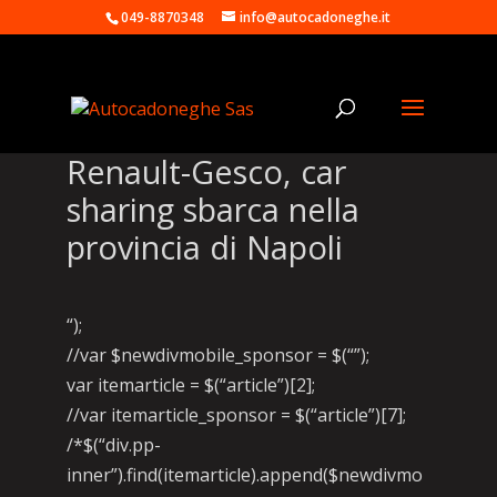
049-8870348
info@autocadoneghe.it
Renault-Gesco, car
sharing sbarca nella
provincia di Napoli
“);
//var $newdivmobile_sponsor = $(“”);
var itemarticle = $(“article”)[2];
//var itemarticle_sponsor = $(“article”)[7];
/*$(“div.pp-
inner”).find(itemarticle).append($newdivmo