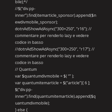
bile);*/
//$(“div.pp-
inner”).find(itemarticle_sponsor).append($n
ewdivmobile_sponsor);
dotnAdShowAdAsync(“300×250”, “r16”); //
commentare per renderlo lazy e vedere
codice in basso
//dotnAdShowAdAsync(“300×250”, “r17”); //
commentare per renderlo lazy e vedere
codice in basso
// Quantum
var $quantumdivmobile = $( “” );
var quantumitemarticle = $(“article”)[ 6 ];
$(“div.pp-
inner”).find(quantumitemarticle).append($q
uantumdivmobile);
} else {