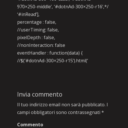
970×250-middle’, ‘#dotnAd-300×250-r16’,*/
‘#inRead’],
percentage : false,
//userTiming: false,
pixelDepth : false,
//nonInteraction: false
eventHandler : function(data) {
//$(‘#dotnAd-300×250-r15’).html(‘
Invia commento
Il tuo indirizzo email non sarà pubblicato.
I
campi obbligatori sono contrassegnati
*
Commento