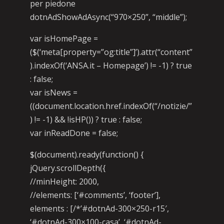
per piedone
dotnAdShowAdAsync(“970×250”, “middle”);
var isHomePage =
($(‘meta[property=”og:title”]’).attr(“content”
).indexOf(‘ANSA.it – Homepage’) != -1) ? true
: false;
var isNews =
((document.location.href.indexOf(“/notizie/”
) != -1) && !isHP()) ? true : false;
var inReadDone = false;
$(document).ready(function() {
jQuery.scrollDepth({
//minHeight: 2000,
//elements: [‘#comments’, ‘footer’],
elements : [/*’#dotnAd-300×250-r15′,
‘#dotnAd-300×100-casa’, ‘#dotnAd-