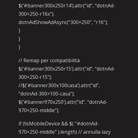
$(‘#banner300x250r14’).attr(“id”, “dotnAd-
300×250-r16x”);
dotnAdShowAdAsync(“300×250”, “r16”);
}
}
}
// Remap per compatibilità
$(‘#banner300x250r15’).attr(“id”, “dotnAd-
300×250-r15”);
//$(‘#banner300x100casa’).attr(“id”,
“dotnAd-300×100-casa”);
$(‘#banner970x250’).attr(“id”, “dotnAd-
970×250-middle”);
if (!isMobileDevice && $( “#dotnAd-
970×250-middle” ).length) // annulla lazy