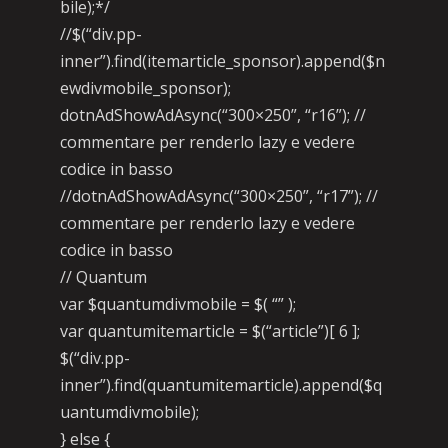
bile);*/
//$(“div.pp-
inner”).find(itemarticle_sponsor).append($n
ewdivmobile_sponsor);
dotnAdShowAdAsync(“300×250”, “r16”); //
commentare per renderlo lazy e vedere
codice in basso
//dotnAdShowAdAsync(“300×250”, “r17”); //
commentare per renderlo lazy e vedere
codice in basso
// Quantum
var $quantumdivmobile = $( “” );
var quantumitemarticle = $(“article”)[ 6 ];
$(“div.pp-
inner”).find(quantumitemarticle).append($q
uantumdivmobile);
} else {