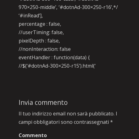
970×250-middle’, ‘#dotnAd-300×250-r16’,*/
‘#inRead’],
percentage : false,
//userTiming: false,
pixelDepth : false,
//nonInteraction: false
eventHandler : function(data) {
//$(‘#dotnAd-300×250-r15’).html(‘
Invia commento
Il tuo indirizzo email non sarà pubblicato.
I
campi obbligatori sono contrassegnati
*
Commento