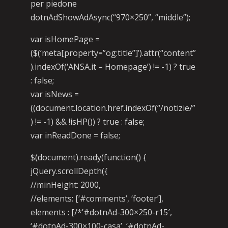
per piedone
dotnAdShowAdAsync(“970×250”, “middle”);
var isHomePage =
($(‘meta[property=”og:title”]’).attr(“content”
).indexOf(‘ANSA.it – Homepage’) != -1) ? true
: false;
var isNews =
((document.location.href.indexOf(“/notizie/”
) != -1) && !isHP()) ? true : false;
var inReadDone = false;
$(document).ready(function() {
jQuery.scrollDepth({
//minHeight: 2000,
//elements: [‘#comments’, ‘footer’],
elements : [/*’#dotnAd-300×250-r15′,
‘#dotnAd-300×100-casa’, ‘#dotnAd-