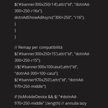
$(‘#banner300x250r14’).attr(“id”, “dotnAd-
300×250-r16x”);
dotnAdShowAdAsync(“300×250”, “r16”);
}
}
}
// Remap per compatibilità
$(‘#banner300x250r15’).attr(“id”, “dotnAd-
300×250-r15”);
//$(‘#banner300x100casa’).attr(“id”,
“dotnAd-300×100-casa”);
$(‘#banner970x250’).attr(“id”, “dotnAd-
970×250-middle”);
if (!isMobileDevice && $( “#dotnAd-
970×250-middle” ).length) // annulla lazy