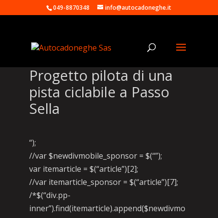
049-8870348
info@autocadoneghe.it
Progetto pilota di una
pista ciclabile a Passo
Sella
“);
//var $newdivmobile_sponsor = $(“”);
var itemarticle = $(“article”)[2];
//var itemarticle_sponsor = $(“article”)[7];
/*$(“div.pp-
inner”).find(itemarticle).append($newdivmo