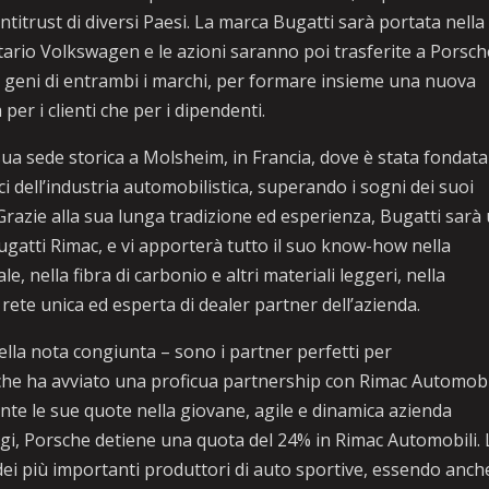
ntitrust di diversi Paesi. La marca Bugatti sarà portata nella
tario Volkswagen e le azioni saranno poi trasferite a Porsch
 geni di entrambi i marchi, per formare insieme una nuova
per i clienti che per i dipendenti.
ua sede storica a Molsheim, in Francia, dove è stata fondata
ci dell’industria automobilistica, superando i sogni dei suoi
 Grazie alla sua lunga tradizione ed esperienza, Bugatti sarà
ugatti Rimac, e vi apporterà tutto il suo know-how nella
, nella fibra di carbonio e altri materiali leggeri, nella
rete unica ed esperta di dealer partner dell’azienda.
ella nota congiunta – sono i partner perfetti per
he ha avviato una proficua partnership con Rimac Automobi
te le sue quote nella giovane, agile e dinamica azienda
ggi, Porsche detiene una quota del 24% in Rimac Automobili. 
ei più importanti produttori di auto sportive, essendo anch