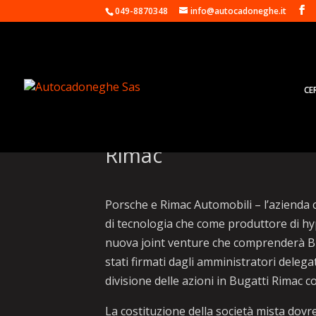
049-8870348
info@autocadoneghe.it
CE
Porsche e costruttore
Rimac
Porsche e Rimac Automobili – l’azienda c
di tecnologia che come produttore di hyp
nuova joint venture che comprenderà Buga
stati firmati dagli amministratori delega
divisione delle azioni in Bugatti Rimac 
La costituzione della società mista dov