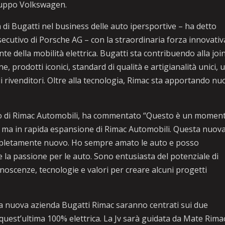
 Gruppo Volkswagen.
di Bugatti nel business delle auto ipersportive – ha detto
ecutivo di Porsche AG – con la straordinaria forza innovativ
 della mobilità elettrica. Bugatti sta contribuendo alla joi
, prodotti iconici, standard di qualità e artigianalità unici, 
 di rivenditori. Oltre alla tecnologia, Rimac sta apportando nu
eo di Rimac Automobili, ha commentato “Questo è un momen
 ma in rapida espansione di Rimac Automobili. Questa nuov
ompletamente nuovo. Ho sempre amato le auto e posso
 la passione per le auto. Sono entusiasta del potenziale di
scenze, tecnologie e valori per creare alcuni progetti
a nuova azienda Bugatti Rimac saranno centrati sui due
quest’ultima 100% elettrica. La Jv sarà guidata da Mate Rima