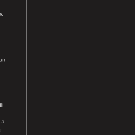
e.
 un
li
La
e