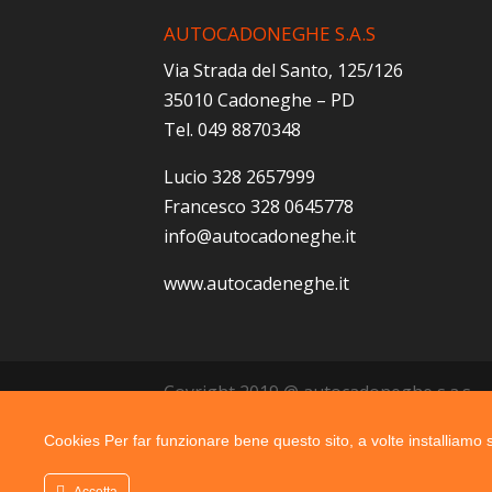
AUTOCADONEGHE S.A.S
Via Strada del Santo, 125/126
35010 Cadoneghe – PD
Tel. 049 8870348
Lucio 328 2657999
Francesco 328 0645778
info@autocadoneghe.it
www.autocadeneghe.it
Coyright 2019 @ autocadoneghe s.a.s.
Cookies Per far funzionare bene questo sito, a volte installiamo su