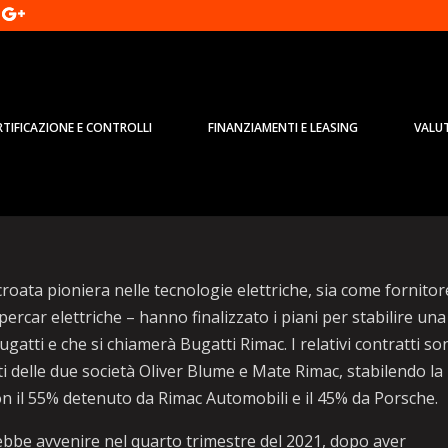
RTIFICAZIONE E CONTROLLI
FINANZIAMENTI E LEASING
VALU
 croato Rimac creano Jv Bugatti
roata pioniera nelle tecnologie elettriche, sia come fornitor
ercar elettriche – hanno finalizzato i piani per stabilire una
tti e che si chiamerà Bugatti Rimac. I relativi contratti so
ti delle due società Oliver Blume e Mate Rimac, stabilendo la
con il 55% detenuto da Rimac Automobili e il 45% da Porsche.
rebbe avvenire nel quarto trimestre del 2021, dopo aver