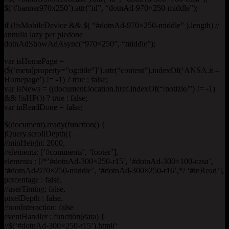
$(‘#banner970x250’).attr(“id”, “dotnAd-970×250-middle”);
if (!isMobileDevice && $( “#dotnAd-970×250-middle” ).length) //
annulla lazy per piedone
dotnAdShowAdAsync(“970×250”, “middle”);
var isHomePage =
($(‘meta[property=”og:title”]’).attr(“content”).indexOf(‘ANSA.it –
Homepage’) != -1) ? true : false;
var isNews = ((document.location.href.indexOf(“/notizie/”) != -1)
&& !isHP()) ? true : false;
var inReadDone = false;
$(document).ready(function() {
jQuery.scrollDepth({
//minHeight: 2000,
//elements: [‘#comments’, ‘footer’],
elements : [/*’#dotnAd-300×250-r15′, ‘#dotnAd-300×100-casa’,
‘#dotnAd-970×250-middle’, ‘#dotnAd-300×250-r16’,*/ ‘#inRead’],
percentage : false,
//userTiming: false,
pixelDepth : false,
//nonInteraction: false
eventHandler : function(data) {
//$(‘#dotnAd-300×250-r15’).html(‘