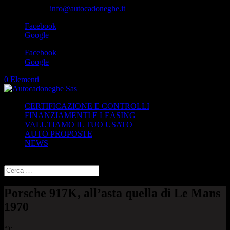
049-8870348
info@autocadoneghe.it
Facebook
Google
Facebook
Google
0 Elementi
CERTIFICAZIONE E CONTROLLI
FINANZIAMENTI E LEASING
VALUTIAMO IL TUO USATO
AUTO PROPOSTE
NEWS
Seleziona una pagina
Porsche 917K, all’asta quella di Le Mans
1970
“);