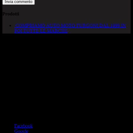
Prodotti
COMPRIAMO AUTO MOTO FURGONI DAL 1999 IN
POI TUTTE LE MARCHE
AUTOCADONEGHE S.A.S
Via Strada del Santo, 125/126
35010 Cadoneghe – PD
Tel. 049 8870348
Lucio 328 2657999
Francesco 328 0645778
info@autocadoneghe.it
www.autocadeneghe.it
Facebook
Google