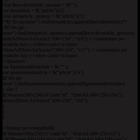
//var $newdivmobile_sponsor = $(“”);
var itemarticle = $(“article”)[2];
//var itemarticle_sponsor = $(“article”)[7];
/*$(“div.pp-inner”).find(itemarticle).append($newdivmobile);*/
//$(“div.pp-
inner”).find(itemarticle_sponsor).append($newdivmobile_sponsor);
dotnAdShowAdAsync(“300×250”, “r16”); // commentare per
renderlo lazy e vedere codice in basso
//dotnAdShowAdAsync(“300×250”, “r17”); // commentare per
renderlo lazy e vedere codice in basso
// Quantum
var $quantumdivmobile = $( “” );
var quantumitemarticle = $(“article”)[ 6 ];
$(“div.pp-
inner”).find(quantumitemarticle).append($quantumdivmobile);
} else {
$(‘#banner300x250r14’).attr(“id”, “dotnAd-300×250-r16x”);
dotnAdShowAdAsync(“300×250”, “r16”);
}
}
}
// Remap per compatibilità
$(‘#banner300x250r15’).attr(“id”, “dotnAd-300×250-r15”);
//$(‘#banner300x100casa’).attr(“id”, “dotnAd-300×100-casa”);