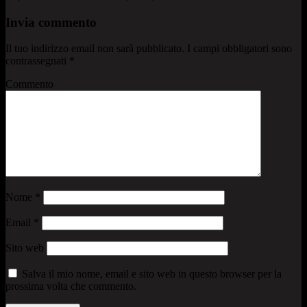
Invia commento
Il tuo indirizzo email non sarà pubblicato.
I campi obbligatori sono
contrassegnati
*
Commento
Nome
*
Email
*
Sito web
Salva il mio nome, email e sito web in questo browser per la
prossima volta che commento.