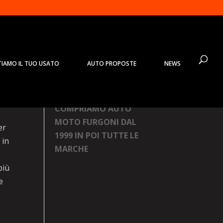
TIAMO IL TUO USATO
AUTO PROPOSTE
NEWS
Prodotti
COMPRIAMO AUTO
MOTO FURGONI DAL
er
1999 IN POI TUTTE LE
 in
MARCHE
più
e