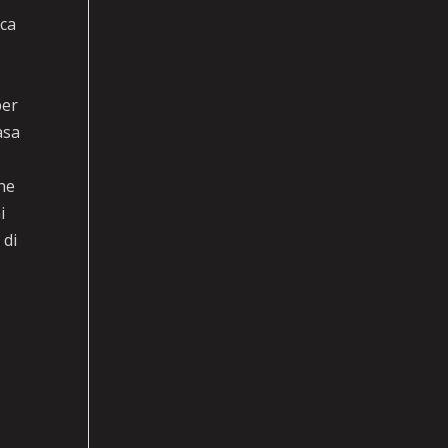
ica
per
asa
one
i
 di