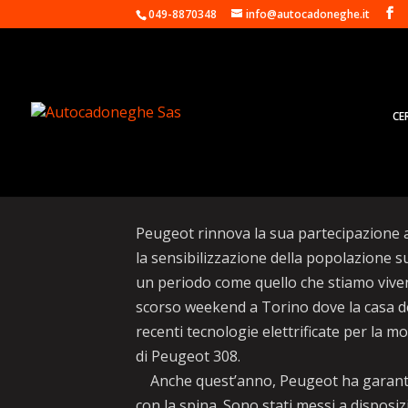
049-8870348
info@autocadoneghe.it
CE
Peugeot raddoppia la 
Peugeot rinnova la sua partecipazione a
la sensibilizzazione della popolazione 
un periodo come quello che stiamo vivend
scorso weekend a Torino dove la casa de
recenti tecnologie elettrificate per la m
di Peugeot 308.
Anche quest’anno, Peugeot ha garantito i
con la spina. Sono stati messi a dispos