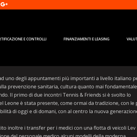
RTIFICAZIONE E CONTROLLI
FINANZIAMENTI E LEASING
VALU
sua presenza al Tennis & Friends
d uno degli appuntamenti più importanti a livello italiano p
sulla prevenzione sanitaria, cultura quanto mai fondamentale
o. Il primo di due incontri Tennis & Friends si è svolto lo
l Leone è stata presente, come ormai da tradizione, con le 
obilità di oggi e di domani, con al centro la nuova generazion
noltre i transfer per i medici con una flotta di veicoli Lev
izione del personale medico alcuni modelli della moderna