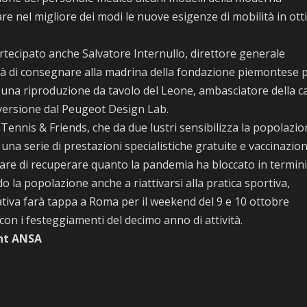
e nel migliore dei modi le nuove esigenze di mobilità in ott
tecipato anche Salvatore Internullo, direttore generale
tà di consegnare alla madrina della fondazione piemontese 
o, una riproduzione da tavolo del Leone, ambasciatore della c
a versione dal Peugeot Design Lab.
ennis & Friends, che da due lustri sensibilizza la popolazi
 una serie di prestazioni specialistiche gratuite e vaccinazion
rcare di recuperare quanto la pandemia ha bloccato in termini
la popolazione anche a riattivarsi alla pratica sportiva,
ziativa farà tappa a Roma per il weekend del 9 e 10 ottobre
 con i festeggiamenti del decimo anno di attività.
ht ANSA