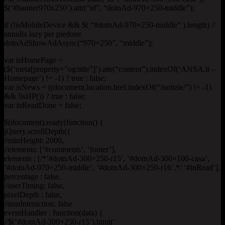
$(‘#banner970x250’).attr(“id”, “dotnAd-970×250-middle”);
if (!isMobileDevice && $( “#dotnAd-970×250-middle” ).length) //
annulla lazy per piedone
dotnAdShowAdAsync(“970×250”, “middle”);
var isHomePage =
($(‘meta[property=”og:title”]’).attr(“content”).indexOf(‘ANSA.it –
Homepage’) != -1) ? true : false;
var isNews = ((document.location.href.indexOf(“/notizie/”) != -1)
&& !isHP()) ? true : false;
var inReadDone = false;
$(document).ready(function() {
jQuery.scrollDepth({
//minHeight: 2000,
//elements: [‘#comments’, ‘footer’],
elements : [/*’#dotnAd-300×250-r15′, ‘#dotnAd-300×100-casa’,
‘#dotnAd-970×250-middle’, ‘#dotnAd-300×250-r16’,*/ ‘#inRead’],
percentage : false,
//userTiming: false,
pixelDepth : false,
//nonInteraction: false
eventHandler : function(data) {
//$(‘#dotnAd-300×250-r15’).html(‘