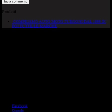
Prodotti
COMPRIAMO AUTO MOTO FURGONI DAL 1999 IN
POI TUTTE LE MARCHE
AUTOCADONEGHE S.A.S
Via Strada del Santo, 125/126
35010 Cadoneghe – PD
Tel. 049 8870348
Lucio 328 2657999
Francesco 328 0645778
info@autocadoneghe.it
www.autocadeneghe.it
Facebook
Google