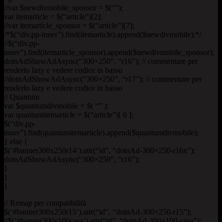
//var $newdivmobile_sponsor = $(“”);
var itemarticle = $(“article”)[2];
//var itemarticle_sponsor = $(“article”)[7];
/*$(“div.pp-inner”).find(itemarticle).append($newdivmobile);*/
//$(“div.pp-
inner”).find(itemarticle_sponsor).append($newdivmobile_sponsor);
dotnAdShowAdAsync(“300×250”, “r16”); // commentare per
renderlo lazy e vedere codice in basso
//dotnAdShowAdAsync(“300×250”, “r17”); // commentare per
renderlo lazy e vedere codice in basso
// Quantum
var $quantumdivmobile = $( “” );
var quantumitemarticle = $(“article”)[ 6 ];
$(“div.pp-
inner”).find(quantumitemarticle).append($quantumdivmobile);
} else {
$(‘#banner300x250r14’).attr(“id”, “dotnAd-300×250-r16x”);
dotnAdShowAdAsync(“300×250”, “r16”);
}
}
}
// Remap per compatibilità
$(‘#banner300x250r15’).attr(“id”, “dotnAd-300×250-r15”);
//$(‘#banner300x100casa’).attr(“id”, “dotnAd-300×100-casa”);