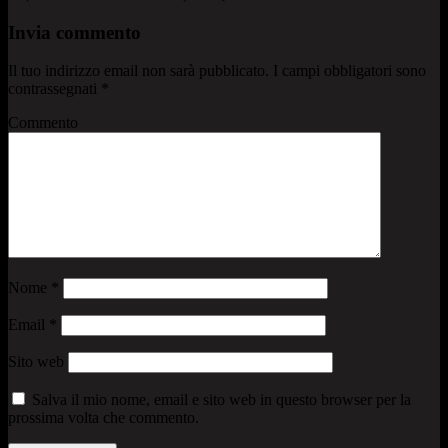
Invia commento
Il tuo indirizzo email non sarà pubblicato.
I campi obbligatori sono
contrassegnati
*
Commento
Nome
*
Email
*
Sito web
Salva il mio nome, email e sito web in questo browser per la
prossima volta che commento.