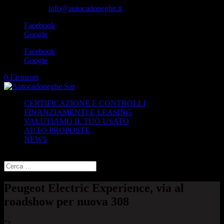
049-8870348
info@autocadoneghe.it
Facebook
Google
Facebook
Google
0 Elementi
CERTIFICAZIONE E CONTROLLI
FINANZIAMENTI E LEASING
VALUTIAMO IL TUO USATO
AUTO PROPOSTE
NEWS
Seleziona una pagina
Peugeot Electric Experience, via al
roadshow per nuova 308
“);