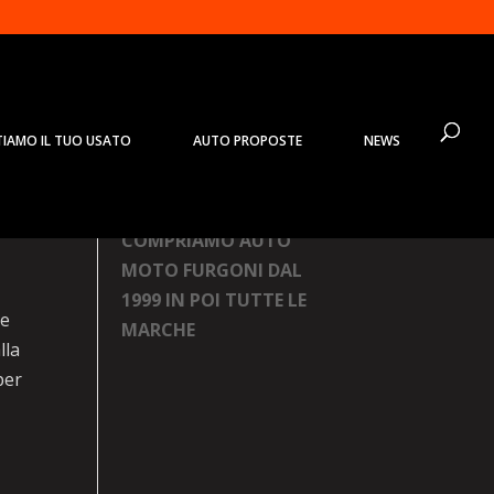
TIAMO IL TUO USATO
AUTO PROPOSTE
NEWS
Prodotti
COMPRIAMO AUTO
MOTO FURGONI DAL
1999 IN POI TUTTE LE
le
MARCHE
lla
per
,