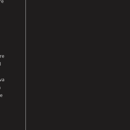
re
ere
l
va
a
le