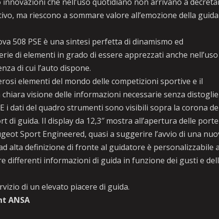
 innovazioni che nell’uso quotidiano non arrivano a decreta
tivo, ma riescono a sommare valore all’emozione della guida
ova 508 PSE è una sintesi perfetta di dinamismo ed
serie di elementi in grado di essere apprezzati anche nell’uso
enza di cui l’auto dispone.
osi elementi del mondo delle competizioni sportive e il
 chiara visione delle informazioni necessarie senza distogli
 i dati del quadro strumenti sono visibili sopra la corona de
 di guida. Il display da 12,3″ mostra all’apertura delle porte
eot Sport Engineered, quasi a suggerire l’avvio di una nuo
 ad alta definizione di fronte al guidatore è personalizzabile 
differenti informazioni di guida in funzione dei gusti e del
izio di un elevato piacere di guida.
ht ANSA