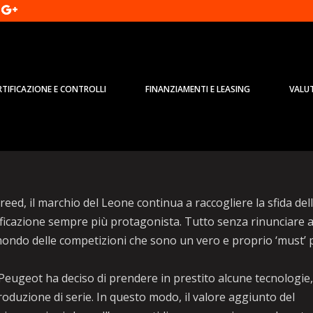
RTIFICAZIONE E CONTROLLI
FINANZIAMENTI E LEASING
VALU
rada come in pista,top piacere di
ed, il marchio del Leone continua a raccogliere la sfida del
ificazione sempre più protagonista. Tutto senza rinunciare a
 mondo delle competizioni che sono un vero e proprio ‘must’ 
ugeot ha deciso di prendere in prestito alcune tecnologie
roduzione di serie. In questo modo, il valore aggiunto del