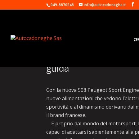
049-8870348
info@autocadoneghe.it
CE
Peugeot 508 SE, su st
guida
Con la nuova 508 Peugeot Sport Enginere
nuove alimentazioni che vedono l’elettr
sportività e al dinamismo derivanti dal
il brand francese.
E proprio dal mondo del motorsport, Pe
capaci di adattarsi sapientemente alla p