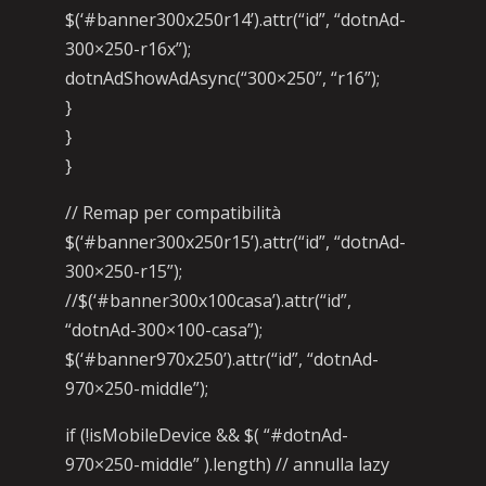
$(‘#banner300x250r14’).attr(“id”, “dotnAd-
300×250-r16x”);
dotnAdShowAdAsync(“300×250”, “r16”);
}
}
}
// Remap per compatibilità
$(‘#banner300x250r15’).attr(“id”, “dotnAd-
300×250-r15”);
//$(‘#banner300x100casa’).attr(“id”,
“dotnAd-300×100-casa”);
$(‘#banner970x250’).attr(“id”, “dotnAd-
970×250-middle”);
if (!isMobileDevice && $( “#dotnAd-
970×250-middle” ).length) // annulla lazy