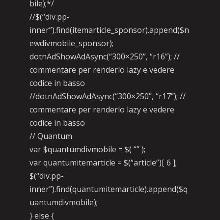
bile);*/
//$(“div.pp-
inner”).find(itemarticle_sponsor).append($n
ewdivmobile_sponsor);
dotnAdShowAdAsync(“300×250”, “r16”); //
commentare per renderlo lazy e vedere
codice in basso
//dotnAdShowAdAsync(“300×250”, “r17”); //
commentare per renderlo lazy e vedere
codice in basso
// Quantum
var $quantumdivmobile = $( “” );
var quantumitemarticle = $(“article”)[ 6 ];
$(“div.pp-
inner”).find(quantumitemarticle).append($q
uantumdivmobile);
} else {