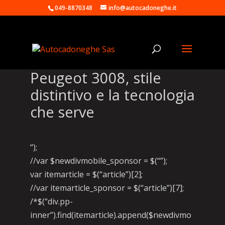
049-8870348
info@autocadoneghe.it
Peugeot 3008, stile
distintivo e la tecnologia
che serve
“);
//var $newdivmobile_sponsor = $(“”);
var itemarticle = $(“article”)[2];
//var itemarticle_sponsor = $(“article”)[7];
/*$(“div.pp-
inner”).find(itemarticle).append($newdivmo