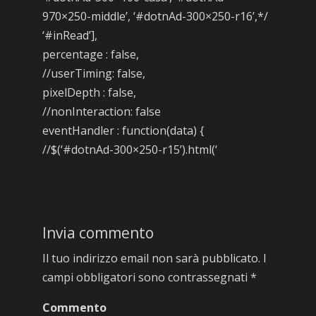
970×250-middle’, ‘#dotnAd-300×250-r16’,*/
‘#inRead’],
percentage : false,
//userTiming: false,
pixelDepth : false,
//nonInteraction: false
eventHandler : function(data) {
//$(‘#dotnAd-300×250-r15’).html(‘
Invia commento
Il tuo indirizzo email non sarà pubblicato.
I
campi obbligatori sono contrassegnati
*
Commento