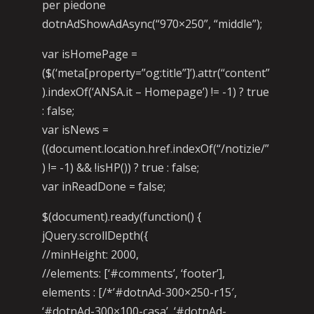
per piedone
dotnAdShowAdAsync(“970×250”, “middle”);
var isHomePage =
($(‘meta[property=”og:title”]’).attr(“content”
).indexOf(‘ANSA.it – Homepage’) != -1) ? true
: false;
var isNews =
((document.location.href.indexOf(“/notizie/”
) != -1) && !isHP()) ? true : false;
var inReadDone = false;
$(document).ready(function() {
jQuery.scrollDepth({
//minHeight: 2000,
//elements: [‘#comments’, ‘footer’],
elements : [/*’#dotnAd-300×250-r15′,
‘#dotnAd-300×100-casa’, ‘#dotnAd-