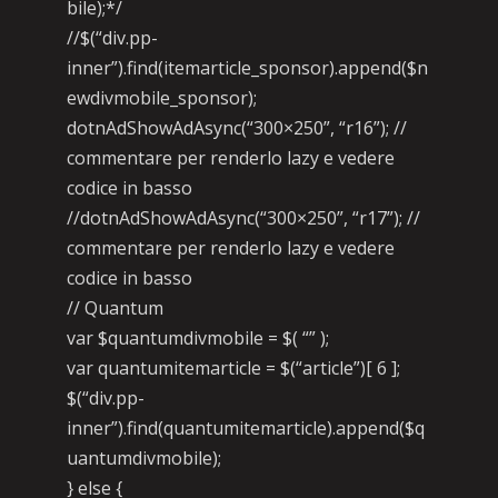
bile);*/
//$(“div.pp-
inner”).find(itemarticle_sponsor).append($n
ewdivmobile_sponsor);
dotnAdShowAdAsync(“300×250”, “r16”); //
commentare per renderlo lazy e vedere
codice in basso
//dotnAdShowAdAsync(“300×250”, “r17”); //
commentare per renderlo lazy e vedere
codice in basso
// Quantum
var $quantumdivmobile = $( “” );
var quantumitemarticle = $(“article”)[ 6 ];
$(“div.pp-
inner”).find(quantumitemarticle).append($q
uantumdivmobile);
} else {