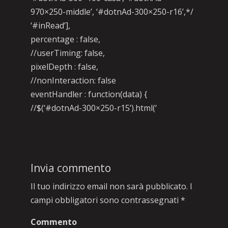
970×250-middle’, ‘#dotnAd-300×250-r16’,*/
‘#inRead’],
percentage : false,
//userTiming: false,
pixelDepth : false,
//nonInteraction: false
eventHandler : function(data) {
//$(‘#dotnAd-300×250-r15’).html(‘
Invia commento
Il tuo indirizzo email non sarà pubblicato.
I
campi obbligatori sono contrassegnati
*
Commento