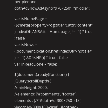
per piedone
dotnAdShowAdAsync(“970×250”, “middle”);
var isHomePage =
($(‘meta[property=”og:title”]’).attr(“content”
).indexOf(‘ANSA.it – Homepage’) != -1) ? true
: false;
var isNews =
((document.location.href.indexOf(“/notizie/”
) != -1) && !isHP()) ? true : false;
var inReadDone = false;
$(document).ready(function() {
jQuery.scrollDepth({
//minHeight: 2000,
//elements: [‘#comments’, ‘footer’],
elements : [/*’#dotnAd-300×250-r15′,
‘#dotnAd-300×100-casa’, ‘#dotnAd-