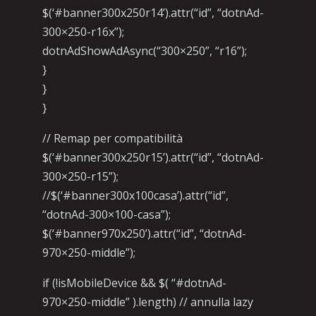
$(‘#banner300x250r14’).attr(“id”, “dotnAd-
300×250-r16x”);
dotnAdShowAdAsync(“300×250”, “r16”);
}
}
}
// Remap per compatibilità
$(‘#banner300x250r15’).attr(“id”, “dotnAd-
300×250-r15”);
//$(‘#banner300x100casa’).attr(“id”,
“dotnAd-300×100-casa”);
$(‘#banner970x250’).attr(“id”, “dotnAd-
970×250-middle”);
if (!isMobileDevice && $( “#dotnAd-
970×250-middle” ).length) // annulla lazy