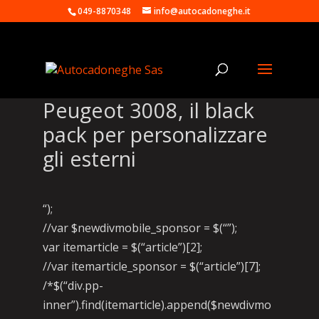
049-8870348
info@autocadoneghe.it
Peugeot 3008, il black
pack per personalizzare
gli esterni
“);
//var $newdivmobile_sponsor = $(“”);
var itemarticle = $(“article”)[2];
//var itemarticle_sponsor = $(“article”)[7];
/*$(“div.pp-
inner”).find(itemarticle).append($newdivmo