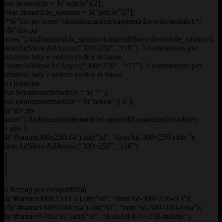
var itemarticle = $(“article”)[2];
//var itemarticle_sponsor = $(“article”)[7];
/*$(“div.pp-inner”).find(itemarticle).append($newdivmobile);*/
//$(“div.pp-
inner”).find(itemarticle_sponsor).append($newdivmobile_sponsor);
dotnAdShowAdAsync(“300×250”, “r16”); // commentare per
renderlo lazy e vedere codice in basso
//dotnAdShowAdAsync(“300×250”, “r17”); // commentare per
renderlo lazy e vedere codice in basso
// Quantum
var $quantumdivmobile = $( “” );
var quantumitemarticle = $(“article”)[ 6 ];
$(“div.pp-
inner”).find(quantumitemarticle).append($quantumdivmobile);
} else {
$(‘#banner300x250r14’).attr(“id”, “dotnAd-300×250-r16x”);
dotnAdShowAdAsync(“300×250”, “r16”);
}
}
}
// Remap per compatibilità
$(‘#banner300x250r15’).attr(“id”, “dotnAd-300×250-r15”);
//$(‘#banner300x100casa’).attr(“id”, “dotnAd-300×100-casa”);
$(‘#banner970x250’).attr(“id”, “dotnAd-970×250-middle”);