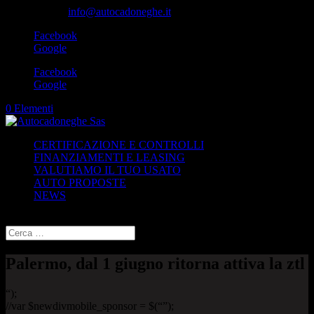
049-8870348
info@autocadoneghe.it
Facebook
Google
Facebook
Google
0 Elementi
CERTIFICAZIONE E CONTROLLI
FINANZIAMENTI E LEASING
VALUTIAMO IL TUO USATO
AUTO PROPOSTE
NEWS
Seleziona una pagina
Palermo, dal 1 giugno ritorna attiva la ztl
“);
//var $newdivmobile_sponsor = $(“”);