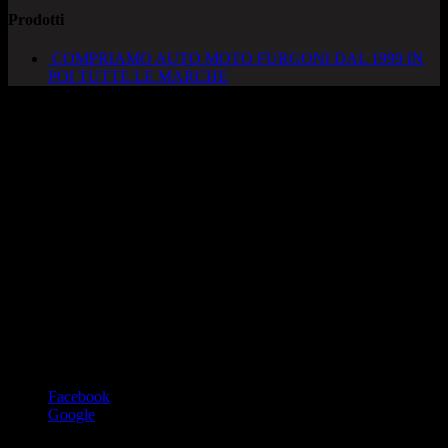
Prodotti
COMPRIAMO AUTO MOTO FURGONI DAL 1999 IN
POI TUTTE LE MARCHE
AUTOCADONEGHE S.A.S
Via Strada del Santo, 125/126
35010 Cadoneghe – PD
Tel. 049 8870348
Lucio 328 2657999
Francesco 328 0645778
info@autocadoneghe.it
www.autocadeneghe.it
Facebook
Google