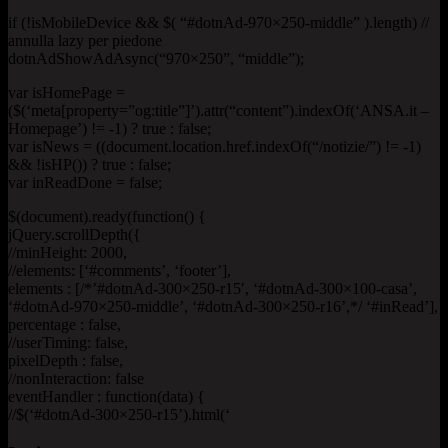
if (!isMobileDevice && $( “#dotnAd-970×250-middle” ).length) //
annulla lazy per piedone
dotnAdShowAdAsync(“970×250”, “middle”);
var isHomePage =
($(‘meta[property=”og:title”]’).attr(“content”).indexOf(‘ANSA.it –
Homepage’) != -1) ? true : false;
var isNews = ((document.location.href.indexOf(“/notizie/”) != -1)
&& !isHP()) ? true : false;
var inReadDone = false;
$(document).ready(function() {
jQuery.scrollDepth({
//minHeight: 2000,
//elements: [‘#comments’, ‘footer’],
elements : [/*’#dotnAd-300×250-r15′, ‘#dotnAd-300×100-casa’,
‘#dotnAd-970×250-middle’, ‘#dotnAd-300×250-r16’,*/ ‘#inRead’],
percentage : false,
//userTiming: false,
pixelDepth : false,
//nonInteraction: false
eventHandler : function(data) {
//$(‘#dotnAd-300×250-r15’).html(‘