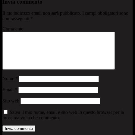
Invia commento
Il tuo indirizzo email non sarà pubblicato.
I campi obbligatori sono
contrassegnati
*
Commento
Nome
*
Email
*
Sito web
Salva il mio nome, email e sito web in questo browser per la
prossima volta che commento.