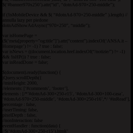
$(‘#banner970x250’).attr(“id”, “dotnAd-970×250-middle”);
if (!isMobileDevice && $( “#dotnAd-970×250-middle” ).length) //
annulla lazy per piedone
dotnAdShowAdAsync(“970×250”, “middle”);
var isHomePage =
($(‘meta[property=”og:title”]’).attr(“content”).indexOf(‘ANSA.it –
Homepage’) != -1) ? true : false;
var isNews = ((document.location.href.indexOf(“/notizie/”) != -1)
&& !isHP()) ? true : false;
var inReadDone = false;
$(document).ready(function() {
jQuery.scrollDepth({
//minHeight: 2000,
//elements: [‘#comments’, ‘footer’],
elements : [/*’#dotnAd-300×250-r15′, ‘#dotnAd-300×100-casa’,
‘#dotnAd-970×250-middle’, ‘#dotnAd-300×250-r16’,*/ ‘#inRead’],
percentage : false,
//userTiming: false,
pixelDepth : false,
//nonInteraction: false
eventHandler : function(data) {
//$(‘#dotnAd-300×250-r15’).html(‘