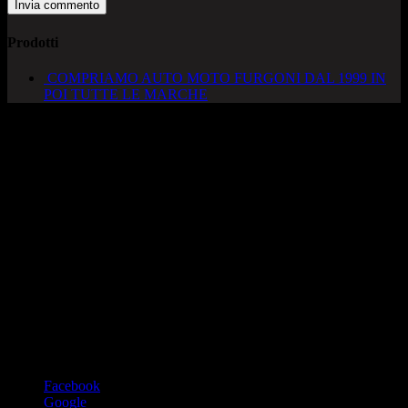
Prodotti
COMPRIAMO AUTO MOTO FURGONI DAL 1999 IN
POI TUTTE LE MARCHE
AUTOCADONEGHE S.A.S
Via Strada del Santo, 125/126
35010 Cadoneghe – PD
Tel. 049 8870348
Lucio 328 2657999
Francesco 328 0645778
info@autocadoneghe.it
www.autocadeneghe.it
Facebook
Google