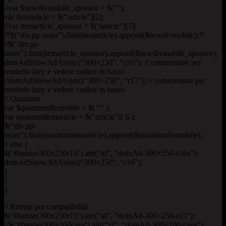
//var $newdivmobile_sponsor = $(“”);
var itemarticle = $(“article”)[2];
//var itemarticle_sponsor = $(“article”)[7];
/*$(“div.pp-inner”).find(itemarticle).append($newdivmobile);*/
//$(“div.pp-
inner”).find(itemarticle_sponsor).append($newdivmobile_sponsor);
dotnAdShowAdAsync(“300×250”, “r16”); // commentare per
renderlo lazy e vedere codice in basso
//dotnAdShowAdAsync(“300×250”, “r17”); // commentare per
renderlo lazy e vedere codice in basso
// Quantum
var $quantumdivmobile = $( “” );
var quantumitemarticle = $(“article”)[ 6 ];
$(“div.pp-
inner”).find(quantumitemarticle).append($quantumdivmobile);
} else {
$(‘#banner300x250r14’).attr(“id”, “dotnAd-300×250-r16x”);
dotnAdShowAdAsync(“300×250”, “r16”);
}
}
}
// Remap per compatibilità
$(‘#banner300x250r15’).attr(“id”, “dotnAd-300×250-r15”);
//$(‘#banner300x100casa’).attr(“id”, “dotnAd-300×100-casa”);