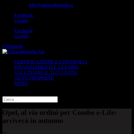
049-8870348
info@autocadoneghe.it
Facebook
Google
Facebook
Google
0 Elementi
CERTIFICAZIONE E CONTROLLI
FINANZIAMENTI E LEASING
VALUTIAMO IL TUO USATO
AUTO PROPOSTE
NEWS
Seleziona una pagina
Opel, al via ordini per Combo e-Life:
arriverà in autunno
“);