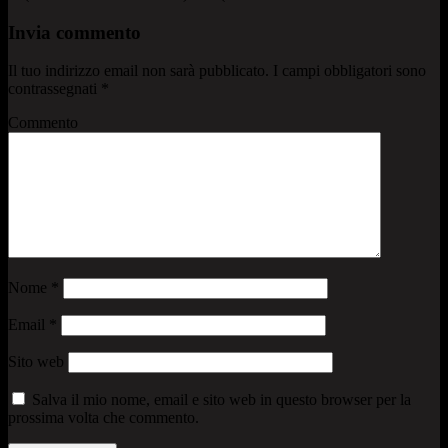
Invia commento
Il tuo indirizzo email non sarà pubblicato.
I campi obbligatori sono
contrassegnati
*
Commento
Nome
*
Email
*
Sito web
Salva il mio nome, email e sito web in questo browser per la
prossima volta che commento.