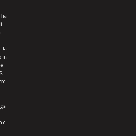
 ha
i
à
e la
 in
ue
R.
tre
ega
a e