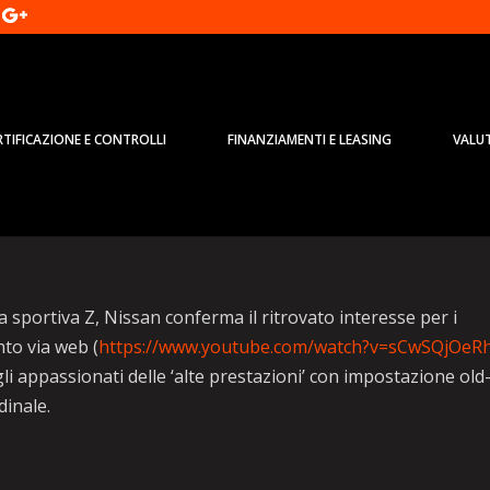
RTIFICAZIONE E CONTROLLI
FINANZIAMENTI E LEASING
VALU
ition e Track Edition per il
 sportiva Z, Nissan conferma il ritrovato interesse per i
nto via web (
https://www.youtube.com/watch?v=sCwSQjOeR
li appassionati delle ‘alte prestazioni’ con impostazione old
dinale.