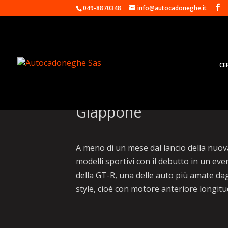
049-8870348
info@autocadoneghe.it
CE
Nissan GT-R Premium Ed
Giappone
A meno di un mese dal lancio della nuova
modelli sportivi con il debutto in un eve
della GT-R, una delle auto più amate dag
style, cioè con motore anteriore longitu