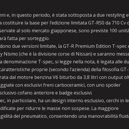
 e, in questo periodo, è stata sottoposta a due restyling e
 a costituire la base per l’edizione limitata GT-R50 da 710 Cv d
iservate al solo mercato giapponese, sono previste 100 unit
arà fatta per sorteggio.
udono due versioni limitate, la GT-R Premium Edition T-spec 
 Nismo (che è la divisione corse di Nissan) e saranno messe
a denominazione T-spec, si legge nella nota, è legata alle d
ratteristiche proprie (secondo l’azienda) della filosofia GT-
rata dal motore benzina V6 biturbo da 3,8 litri con output ol
ggiate con esclusivi freni carboceramici, con uno spoiler
esclusivo cofano anteriore e badge esclusivi.
in particolare, ha un design interno esclusivo, cerchi in l
dificate per ridurre le masse non sospese. La maggiore
igidità del pneumatico, consentendo una manovrabilità fluid