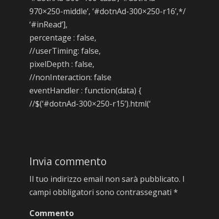
970×250-middle’, ‘#dotnAd-300×250-r16’,*/
‘#inRead’],
percentage : false,
//userTiming: false,
pixelDepth : false,
//nonInteraction: false
eventHandler : function(data) {
//$(‘#dotnAd-300×250-r15’).html(‘
Invia commento
Il tuo indirizzo email non sarà pubblicato.
I
campi obbligatori sono contrassegnati
*
Commento