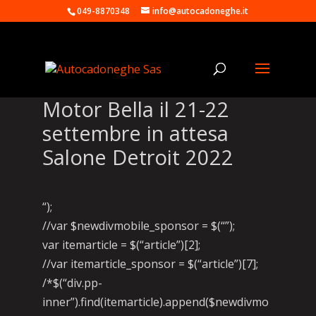
049-8870348
info@autocadoneghe.it
Motor Bella il 21-22
settembre in attesa
Salone Detroit 2022
“);
//var $newdivmobile_sponsor = $(“”);
var itemarticle = $(“article”)[2];
//var itemarticle_sponsor = $(“article”)[7];
/*$(“div.pp-
inner”).find(itemarticle).append($newdivmo