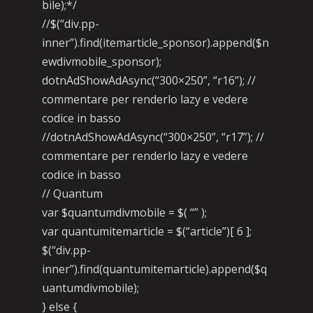
bile);*/
//$(“div.pp-
inner”).find(itemarticle_sponsor).append($n
ewdivmobile_sponsor);
dotnAdShowAdAsync(“300×250”, “r16”); //
commentare per renderlo lazy e vedere
codice in basso
//dotnAdShowAdAsync(“300×250”, “r17”); //
commentare per renderlo lazy e vedere
codice in basso
// Quantum
var $quantumdivmobile = $( “” );
var quantumitemarticle = $(“article”)[ 6 ];
$(“div.pp-
inner”).find(quantumitemarticle).append($q
uantumdivmobile);
} else {