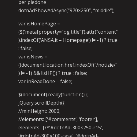
per piedone
dotnAdShowAdAsync(“970×250”, “middle”);
var isHomePage =
($(‘meta[property=”og:title”]’).attr(“content”
).indexOf(‘ANSA.it – Homepage’) != -1) ? true
: false;
var isNews =
((document.location.href.indexOf(“/notizie/”
) != -1) && !isHP()) ? true : false;
var inReadDone = false;
$(document).ready(function() {
jQuery.scrollDepth({
//minHeight: 2000,
//elements: [‘#comments’, ‘footer’],
elements : [/*’#dotnAd-300×250-r15′,
‘#dotnAd-300×100-casa’, ‘#dotnAd-