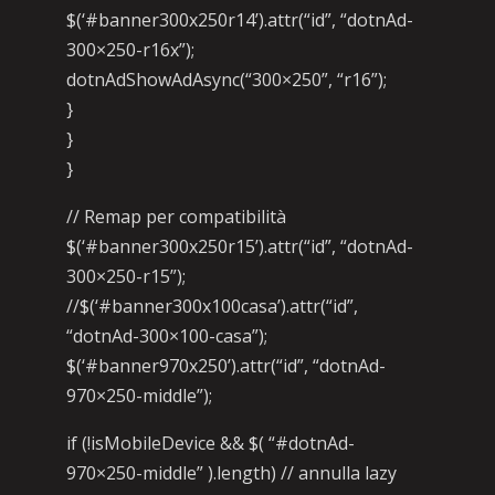
$(‘#banner300x250r14’).attr(“id”, “dotnAd-
300×250-r16x”);
dotnAdShowAdAsync(“300×250”, “r16”);
}
}
}
// Remap per compatibilità
$(‘#banner300x250r15’).attr(“id”, “dotnAd-
300×250-r15”);
//$(‘#banner300x100casa’).attr(“id”,
“dotnAd-300×100-casa”);
$(‘#banner970x250’).attr(“id”, “dotnAd-
970×250-middle”);
if (!isMobileDevice && $( “#dotnAd-
970×250-middle” ).length) // annulla lazy