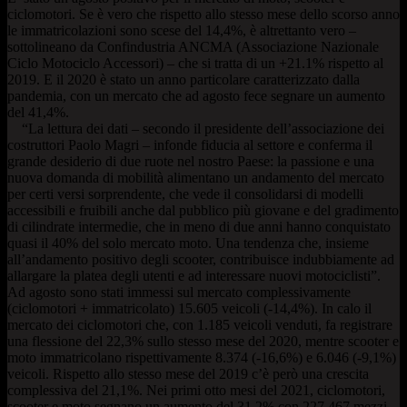
ciclomotori. Se è vero che rispetto allo stesso mese dello scorso anno
le immatricolazioni sono scese del 14,4%, è altrettanto vero –
sottolineano da Confindustria ANCMA (Associazione Nazionale
Ciclo Motociclo Accessori) – che si tratta di un +21.1% rispetto al
2019. E il 2020 è stato un anno particolare caratterizzato dalla
pandemia, con un mercato che ad agosto fece segnare un aumento
del 41,4%.
“La lettura dei dati – secondo il presidente dell’associazione dei
costruttori Paolo Magri – infonde fiducia al settore e conferma il
grande desiderio di due ruote nel nostro Paese: la passione e una
nuova domanda di mobilità alimentano un andamento del mercato
per certi versi sorprendente, che vede il consolidarsi di modelli
accessibili e fruibili anche dal pubblico più giovane e del gradimento
di cilindrate intermedie, che in meno di due anni hanno conquistato
quasi il 40% del solo mercato moto. Una tendenza che, insieme
all’andamento positivo degli scooter, contribuisce indubbiamente ad
allargare la platea degli utenti e ad interessare nuovi motociclisti”.
Ad agosto sono stati immessi sul mercato complessivamente
(ciclomotori + immatricolato) 15.605 veicoli (-14,4%). In calo il
mercato dei ciclomotori che, con 1.185 veicoli venduti, fa registrare
una flessione del 22,3% sullo stesso mese del 2020, mentre scooter e
moto immatricolano rispettivamente 8.374 (-16,6%) e 6.046 (-9,1%)
veicoli. Rispetto allo stesso mese del 2019 c’è però una crescita
complessiva del 21,1%. Nei primi otto mesi del 2021, ciclomotori,
scooter e moto segnano un aumento del 31,2% con 227.467 mezzi