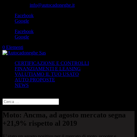
049-8870348
info@autocadoneghe.it
Facebook
Google
Facebook
Google
0 Elementi
CERTIFICAZIONE E CONTROLLI
FINANZIAMENTI E LEASING
VALUTIAMO IL TUO USATO
AUTO PROPOSTE
NEWS
Seleziona una pagina
Moto: Ancma, ad agosto mercato segna
+21,9% rispetto al 2019
E’ stato un agosto positivo per il mercato di moto, scooter e