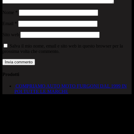
Nome
*
Email
*
Sito web
Salva il mio nome, email e sito web in questo browser per la
prossima volta che commento.
Prodotti
COMPRIAMO AUTO MOTO FURGONI DAL 1999 IN
POI TUTTE LE MARCHE
AUTOCADONEGHE S.A.S
Via Strada del Santo, 125/126
35010 Cadoneghe – PD
Tel. 049 8870348