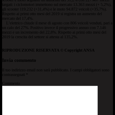
targati: i ciclomotori immettono sul mercato 13.363 mezzi (+ 5,2%),
gli scooter 119.232 (+31,4%) e le moto 94.872 veicoli (+35,7%).
Rispetto ai primi otto mesi del 2019 si registra un aumento del
mercato del 17,4%.
L’elettrico chiude il mese di agosto con 806 veicoli venduti, pari a
un calo del 27%. Positivo invece il progressivo annuo con 7.146
mezzi e un incremento del 22,8%. Rispetto ai primi otto mesi del
2019 la crescita del settore si attesta al 135,2%.
RIPRODUZIONE RISERVATA © Copyright ANSA
Invia commento
Il tuo indirizzo email non sarà pubblicato.
I campi obbligatori sono
contrassegnati
*
Commento