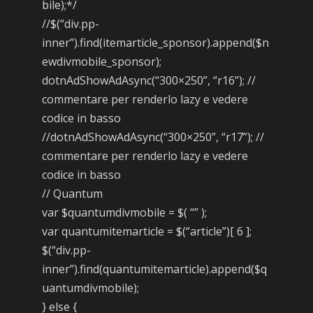
bile);*/
//$(“div.pp-
inner”).find(itemarticle_sponsor).append($n
ewdivmobile_sponsor);
dotnAdShowAdAsync(“300×250”, “r16”); //
commentare per renderlo lazy e vedere
codice in basso
//dotnAdShowAdAsync(“300×250”, “r17”); //
commentare per renderlo lazy e vedere
codice in basso
// Quantum
var $quantumdivmobile = $( “” );
var quantumitemarticle = $(“article”)[ 6 ];
$(“div.pp-
inner”).find(quantumitemarticle).append($q
uantumdivmobile);
} else {