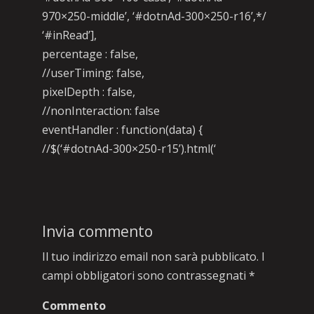
970×250-middle’, ‘#dotnAd-300×250-r16’,*/
‘#inRead’],
percentage : false,
//userTiming: false,
pixelDepth : false,
//nonInteraction: false
eventHandler : function(data) {
//$(‘#dotnAd-300×250-r15’).html(‘
Invia commento
Il tuo indirizzo email non sarà pubblicato.
I
campi obbligatori sono contrassegnati
*
Commento