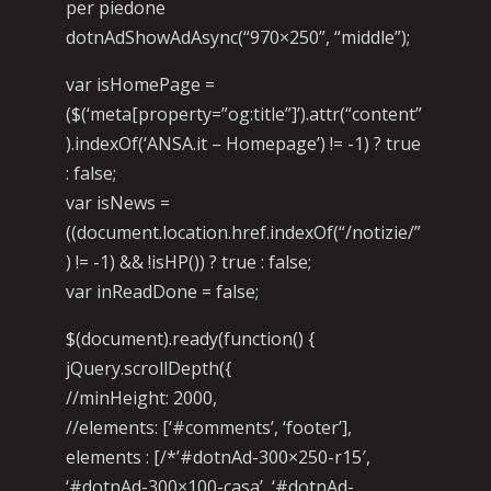
per piedone
dotnAdShowAdAsync(“970×250”, “middle”);
var isHomePage =
($(‘meta[property=”og:title”]’).attr(“content”
).indexOf(‘ANSA.it – Homepage’) != -1) ? true
: false;
var isNews =
((document.location.href.indexOf(“/notizie/”
) != -1) && !isHP()) ? true : false;
var inReadDone = false;
$(document).ready(function() {
jQuery.scrollDepth({
//minHeight: 2000,
//elements: [‘#comments’, ‘footer’],
elements : [/*’#dotnAd-300×250-r15′,
‘#dotnAd-300×100-casa’, ‘#dotnAd-