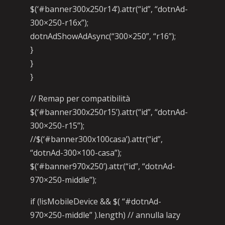
$(‘#banner300x250r14’).attr(“id”, “dotnAd-
300×250-r16x”);
dotnAdShowAdAsync(“300×250”, “r16”);
}
}
}
// Remap per compatibilità
$(‘#banner300x250r15’).attr(“id”, “dotnAd-
300×250-r15”);
//$(‘#banner300x100casa’).attr(“id”,
“dotnAd-300×100-casa”);
$(‘#banner970x250’).attr(“id”, “dotnAd-
970×250-middle”);
if (!isMobileDevice && $( “#dotnAd-
970×250-middle” ).length) // annulla lazy