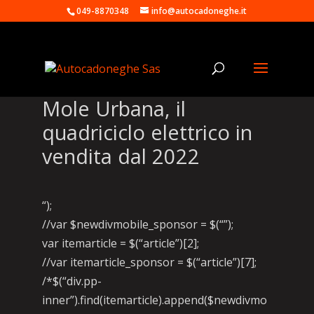
049-8870348
info@autocadoneghe.it
Mole Urbana, il
quadriciclo elettrico in
vendita dal 2022
“);
//var $newdivmobile_sponsor = $(“”);
var itemarticle = $(“article”)[2];
//var itemarticle_sponsor = $(“article”)[7];
/*$(“div.pp-
inner”).find(itemarticle).append($newdivmo