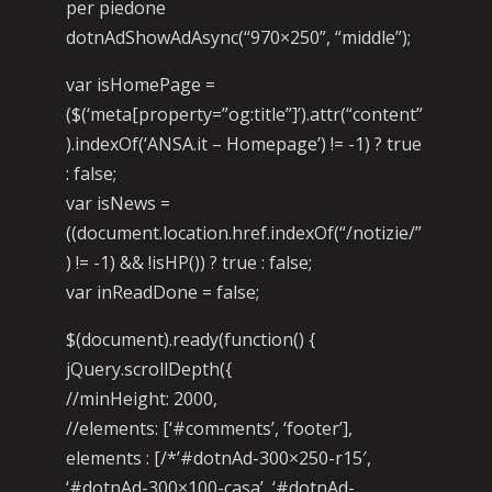
per piedone
dotnAdShowAdAsync(“970×250”, “middle”);
var isHomePage =
($(‘meta[property=”og:title”]’).attr(“content”
).indexOf(‘ANSA.it – Homepage’) != -1) ? true
: false;
var isNews =
((document.location.href.indexOf(“/notizie/”
) != -1) && !isHP()) ? true : false;
var inReadDone = false;
$(document).ready(function() {
jQuery.scrollDepth({
//minHeight: 2000,
//elements: [‘#comments’, ‘footer’],
elements : [/*’#dotnAd-300×250-r15′,
‘#dotnAd-300×100-casa’, ‘#dotnAd-