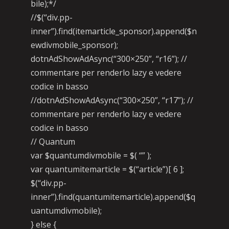
bile);*/
//$(“div.pp-
inner”).find(itemarticle_sponsor).append($n
ewdivmobile_sponsor);
dotnAdShowAdAsync(“300×250”, “r16”); //
commentare per renderlo lazy e vedere
codice in basso
//dotnAdShowAdAsync(“300×250”, “r17”); //
commentare per renderlo lazy e vedere
codice in basso
// Quantum
var $quantumdivmobile = $( “” );
var quantumitemarticle = $(“article”)[ 6 ];
$(“div.pp-
inner”).find(quantumitemarticle).append($q
uantumdivmobile);
} else {