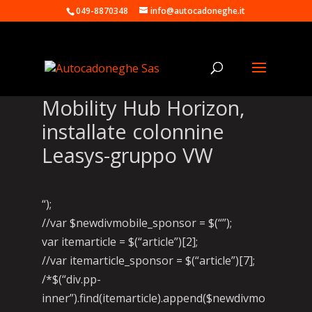
049-8870348
info@autocadoneghe.it
Mobility Hub Horizon,
installate colonnine
Leasys-gruppo VW
“);
//var $newdivmobile_sponsor = $(“”);
var itemarticle = $(“article”)[2];
//var itemarticle_sponsor = $(“article”)[7];
/*$(“div.pp-
inner”).find(itemarticle).append($newdivmo