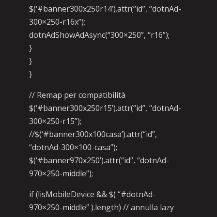
$(‘#banner300x250r14’).attr(“id”, “dotnAd-
300×250-r16x”);
dotnAdShowAdAsync(“300×250”, “r16”);
}
}
}
// Remap per compatibilità
$(‘#banner300x250r15’).attr(“id”, “dotnAd-
300×250-r15”);
//$(‘#banner300x100casa’).attr(“id”,
“dotnAd-300×100-casa”);
$(‘#banner970x250’).attr(“id”, “dotnAd-
970×250-middle”);
if (!isMobileDevice && $( “#dotnAd-
970×250-middle” ).length) // annulla lazy