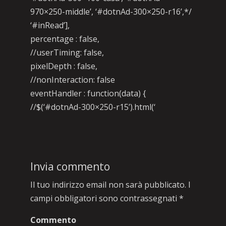
970×250-middle’, ‘#dotnAd-300×250-r16’,*/
‘#inRead’],
percentage : false,
//userTiming: false,
pixelDepth : false,
//nonInteraction: false
eventHandler : function(data) {
//$(‘#dotnAd-300×250-r15’).html(‘
Invia commento
Il tuo indirizzo email non sarà pubblicato.
I
campi obbligatori sono contrassegnati
*
Commento