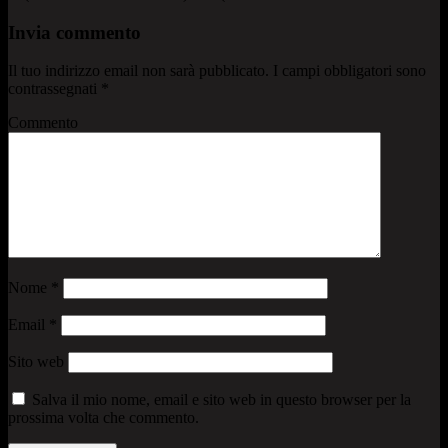
Invia commento
Il tuo indirizzo email non sarà pubblicato.
I campi obbligatori sono
contrassegnati
*
Commento
Nome
*
Email
*
Sito web
Salva il mio nome, email e sito web in questo browser per la
prossima volta che commento.