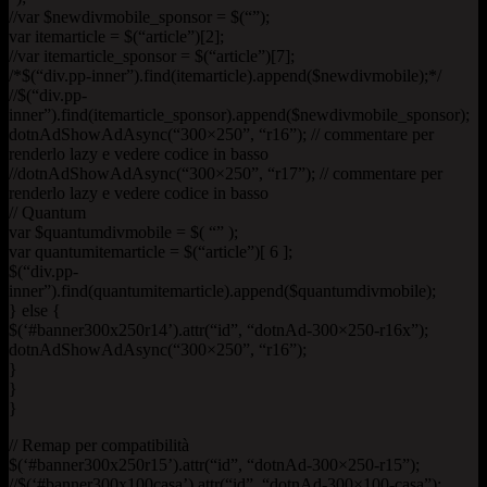
//var $newdivmobile_sponsor = $(“”);
var itemarticle = $(“article”)[2];
//var itemarticle_sponsor = $(“article”)[7];
/*$(“div.pp-inner”).find(itemarticle).append($newdivmobile);*/
//$(“div.pp-
inner”).find(itemarticle_sponsor).append($newdivmobile_sponsor);
dotnAdShowAdAsync(“300×250”, “r16”); // commentare per
renderlo lazy e vedere codice in basso
//dotnAdShowAdAsync(“300×250”, “r17”); // commentare per
renderlo lazy e vedere codice in basso
// Quantum
var $quantumdivmobile = $( “” );
var quantumitemarticle = $(“article”)[ 6 ];
$(“div.pp-
inner”).find(quantumitemarticle).append($quantumdivmobile);
} else {
$(‘#banner300x250r14’).attr(“id”, “dotnAd-300×250-r16x”);
dotnAdShowAdAsync(“300×250”, “r16”);
}
}
}
// Remap per compatibilità
$(‘#banner300x250r15’).attr(“id”, “dotnAd-300×250-r15”);
//$(‘#banner300x100casa’).attr(“id”, “dotnAd-300×100-casa”);