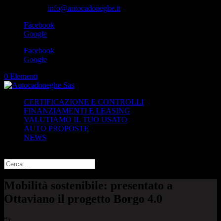
049-8870348
info@autocadoneghe.it
Facebook
Google
Facebook
Google
0 Elementi
CERTIFICAZIONE E CONTROLLI
FINANZIAMENTI E LEASING
VALUTIAMO IL TUO USATO
AUTO PROPOSTE
NEWS
Seleziona una pagina
Mobilità sostenibile: presentato a
Ottaviano il progetto Borgo 4.0
“);