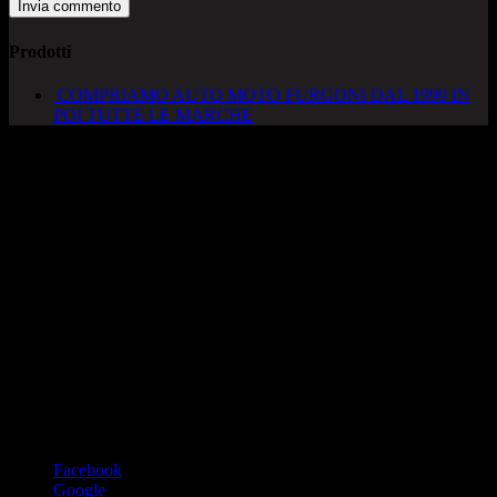
Prodotti
COMPRIAMO AUTO MOTO FURGONI DAL 1999 IN
POI TUTTE LE MARCHE
AUTOCADONEGHE S.A.S
Via Strada del Santo, 125/126
35010 Cadoneghe – PD
Tel. 049 8870348
Lucio 328 2657999
Francesco 328 0645778
info@autocadoneghe.it
www.autocadeneghe.it
Facebook
Google