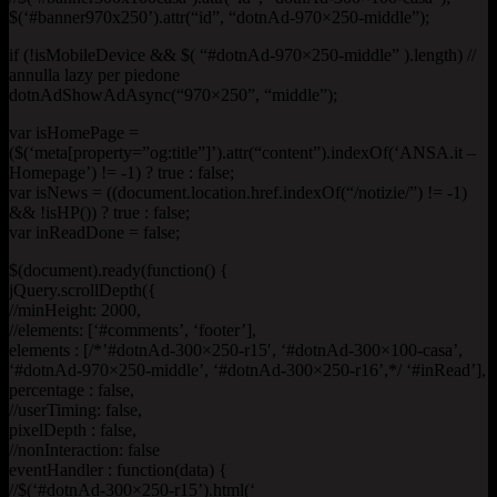
$(‘#banner970x250’).attr(“id”, “dotnAd-970×250-middle”);
if (!isMobileDevice && $( “#dotnAd-970×250-middle” ).length) //
annulla lazy per piedone
dotnAdShowAdAsync(“970×250”, “middle”);
var isHomePage =
($(‘meta[property=”og:title”]’).attr(“content”).indexOf(‘ANSA.it –
Homepage’) != -1) ? true : false;
var isNews = ((document.location.href.indexOf(“/notizie/”) != -1)
&& !isHP()) ? true : false;
var inReadDone = false;
$(document).ready(function() {
jQuery.scrollDepth({
//minHeight: 2000,
//elements: [‘#comments’, ‘footer’],
elements : [/*’#dotnAd-300×250-r15′, ‘#dotnAd-300×100-casa’,
‘#dotnAd-970×250-middle’, ‘#dotnAd-300×250-r16’,*/ ‘#inRead’],
percentage : false,
//userTiming: false,
pixelDepth : false,
//nonInteraction: false
eventHandler : function(data) {
//$(‘#dotnAd-300×250-r15’).html(‘