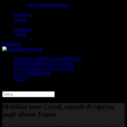
049-8870348
info@autocadoneghe.it
Facebook
Google
Facebook
Google
0 Elementi
CERTIFICAZIONE E CONTROLLI
FINANZIAMENTI E LEASING
VALUTIAMO IL TUO USATO
AUTO PROPOSTE
NEWS
Seleziona una pagina
Mobilità post-Covid, segnali di ripresa
negli ultimi 3 mesi
Le città europee stanno gradualmente tornando a livelli di mobilità