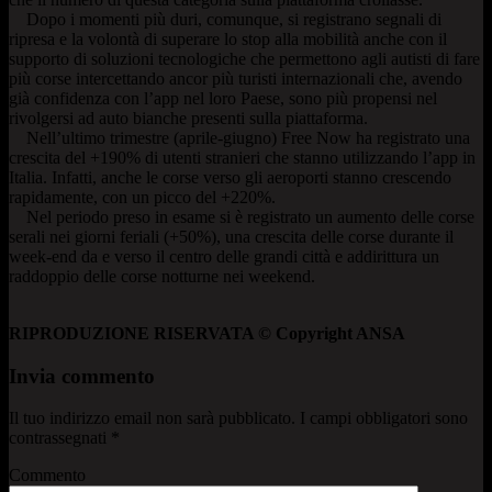
Dopo i momenti più duri, comunque, si registrano segnali di
ripresa e la volontà di superare lo stop alla mobilità anche con il
supporto di soluzioni tecnologiche che permettono agli autisti di fare
più corse intercettando ancor più turisti internazionali che, avendo
già confidenza con l’app nel loro Paese, sono più propensi nel
rivolgersi ad auto bianche presenti sulla piattaforma.
Nell’ultimo trimestre (aprile-giugno) Free Now ha registrato una
crescita del +190% di utenti stranieri che stanno utilizzando l’app in
Italia. Infatti, anche le corse verso gli aeroporti stanno crescendo
rapidamente, con un picco del +220%.
Nel periodo preso in esame si è registrato un aumento delle corse
serali nei giorni feriali (+50%), una crescita delle corse durante il
week-end da e verso il centro delle grandi città e addirittura un
raddoppio delle corse notturne nei weekend.
RIPRODUZIONE RISERVATA © Copyright ANSA
Invia commento
Il tuo indirizzo email non sarà pubblicato.
I campi obbligatori sono
contrassegnati
*
Commento