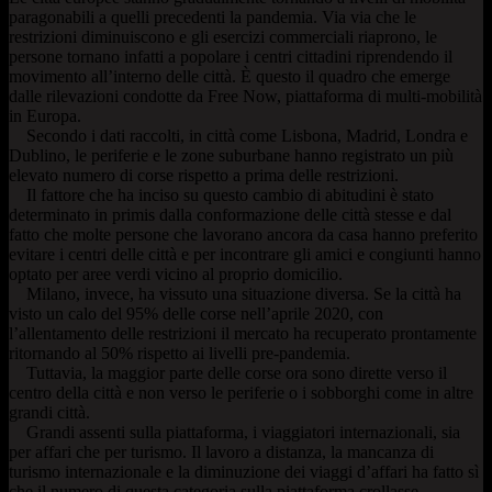
paragonabili a quelli precedenti la pandemia. Via via che le
restrizioni diminuiscono e gli esercizi commerciali riaprono, le
persone tornano infatti a popolare i centri cittadini riprendendo il
movimento all’interno delle città. È questo il quadro che emerge
dalle rilevazioni condotte da Free Now, piattaforma di multi-mobilità
in Europa.
Secondo i dati raccolti, in città come Lisbona, Madrid, Londra e
Dublino, le periferie e le zone suburbane hanno registrato un più
elevato numero di corse rispetto a prima delle restrizioni.
Il fattore che ha inciso su questo cambio di abitudini è stato
determinato in primis dalla conformazione delle città stesse e dal
fatto che molte persone che lavorano ancora da casa hanno preferito
evitare i centri delle città e per incontrare gli amici e congiunti hanno
optato per aree verdi vicino al proprio domicilio.
Milano, invece, ha vissuto una situazione diversa. Se la città ha
visto un calo del 95% delle corse nell’aprile 2020, con
l’allentamento delle restrizioni il mercato ha recuperato prontamente
ritornando al 50% rispetto ai livelli pre-pandemia.
Tuttavia, la maggior parte delle corse ora sono dirette verso il
centro della città e non verso le periferie o i sobborghi come in altre
grandi città.
Grandi assenti sulla piattaforma, i viaggiatori internazionali, sia
per affari che per turismo. Il lavoro a distanza, la mancanza di
turismo internazionale e la diminuzione dei viaggi d’affari ha fatto sì
che il numero di questa categoria sulla piattaforma crollasse.