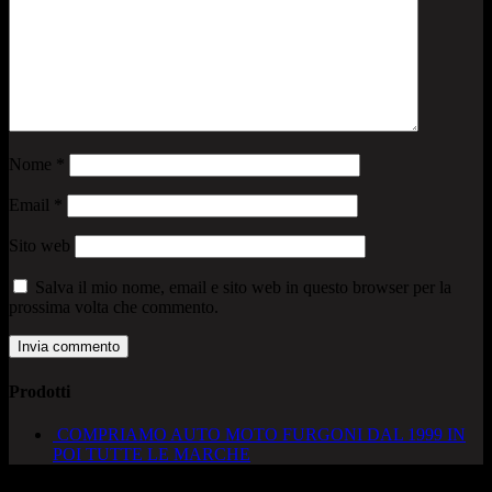
Nome
*
Email
*
Sito web
Salva il mio nome, email e sito web in questo browser per la
prossima volta che commento.
Prodotti
COMPRIAMO AUTO MOTO FURGONI DAL 1999 IN
POI TUTTE LE MARCHE