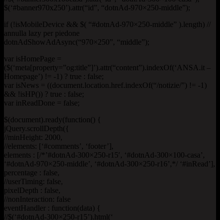
$(‘#banner970x250’).attr(“id”, “dotnAd-970×250-middle”);
if (!isMobileDevice && $( “#dotnAd-970×250-middle” ).length) //
annulla lazy per piedone
dotnAdShowAdAsync(“970×250”, “middle”);
var isHomePage =
($(‘meta[property=”og:title”]’).attr(“content”).indexOf(‘ANSA.it –
Homepage’) != -1) ? true : false;
var isNews = ((document.location.href.indexOf(“/notizie/”) != -1)
&& !isHP()) ? true : false;
var inReadDone = false;
$(document).ready(function() {
jQuery.scrollDepth({
//minHeight: 2000,
//elements: [‘#comments’, ‘footer’],
elements : [/*’#dotnAd-300×250-r15′, ‘#dotnAd-300×100-casa’,
‘#dotnAd-970×250-middle’, ‘#dotnAd-300×250-r16’,*/ ‘#inRead’],
percentage : false,
//userTiming: false,
pixelDepth : false,
//nonInteraction: false
eventHandler : function(data) {
//$(‘#dotnAd-300×250-r15’).html(‘