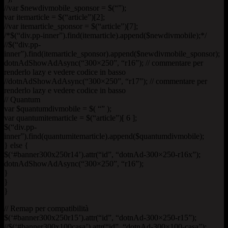
//var $newdivmobile_sponsor = $(“”);
var itemarticle = $(“article”)[2];
//var itemarticle_sponsor = $(“article”)[7];
/*$(“div.pp-inner”).find(itemarticle).append($newdivmobile);*/
//$(“div.pp-
inner”).find(itemarticle_sponsor).append($newdivmobile_sponsor);
dotnAdShowAdAsync(“300×250”, “r16”); // commentare per
renderlo lazy e vedere codice in basso
//dotnAdShowAdAsync(“300×250”, “r17”); // commentare per
renderlo lazy e vedere codice in basso
// Quantum
var $quantumdivmobile = $( “” );
var quantumitemarticle = $(“article”)[ 6 ];
$(“div.pp-
inner”).find(quantumitemarticle).append($quantumdivmobile);
} else {
$(‘#banner300x250r14’).attr(“id”, “dotnAd-300×250-r16x”);
dotnAdShowAdAsync(“300×250”, “r16”);
}
}
}
// Remap per compatibilità
$(‘#banner300x250r15’).attr(“id”, “dotnAd-300×250-r15”);
//$(‘#banner300x100casa’).attr(“id”, “dotnAd-300×100-casa”);