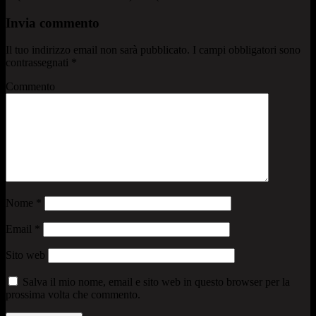
Invia commento
Il tuo indirizzo email non sarà pubblicato.
I campi obbligatori sono
contrassegnati
*
Commento
Nome
*
Email
*
Sito web
Salva il mio nome, email e sito web in questo browser per la
prossima volta che commento.