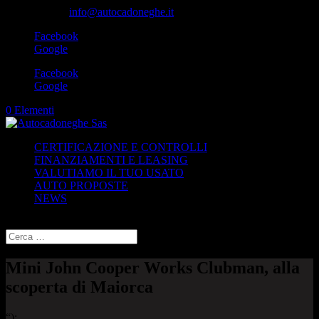
049-8870348
info@autocadoneghe.it
Facebook
Google
Facebook
Google
0 Elementi
CERTIFICAZIONE E CONTROLLI
FINANZIAMENTI E LEASING
VALUTIAMO IL TUO USATO
AUTO PROPOSTE
NEWS
Seleziona una pagina
Mini John Cooper Works Clubman, alla
scoperta di Maiorca
“);