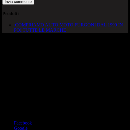
Prodotti
COMPRIAMO AUTO MOTO FURGONI DAL 1999 IN
POI TUTTE LE MARCHE
AUTOCADONEGHE S.A.S
Via Strada del Santo, 125/126
35010 Cadoneghe – PD
Tel. 049 8870348
Lucio 328 2657999
Francesco 328 0645778
info@autocadoneghe.it
www.autocadeneghe.it
Facebook
Google