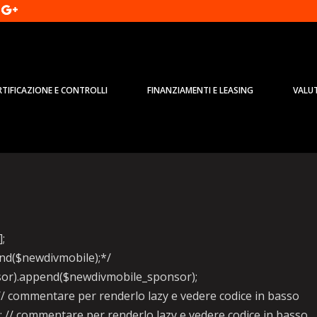
RTIFICAZIONE E CONTROLLI
FINANZIAMENTI E LEASING
VALU
sponsabile Design Alfa Romeo
];
pend($newdivmobile);*/
onsor).append($newdivmobile_sponsor);
/ commentare per renderlo lazy e vedere codice in basso
 // commentare per renderlo lazy e vedere codice in basso