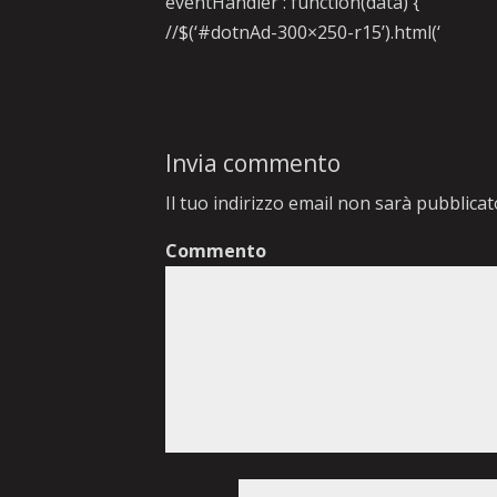
eventHandler : function(data) {
//$(‘#dotnAd-300×250-r15’).html(‘
Invia commento
Il tuo indirizzo email non sarà pubblicat
Commento