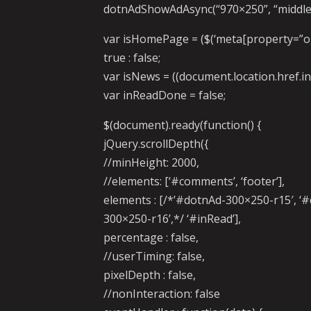
dotnAdShowAdAsync(“970×250”, “middle”
var isHomePage = ($(‘meta[property=”og:t
true : false;
var isNews = ((document.location.href.inde
var inReadDone = false;
$(document).ready(function() {
jQuery.scrollDepth({
//minHeight: 2000,
//elements: [‘#comments’, ‘footer’],
elements : [/*’#dotnAd-300×250-r15′, ‘
300×250-r16’,*/ ‘#inRead’],
percentage : false,
//userTiming: false,
pixelDepth : false,
//nonInteraction: false