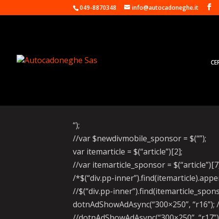
049-8870348
info@autocadoneghe.it
CE
Mesonero-Romanos re
“);
//var $newdivmobile_sponsor = $(“”);
var itemarticle = $(“article”)[2];
//var itemarticle_sponsor = $(“article”)[7
/*$(“div.pp-inner”).find(itemarticle).ap
//$(“div.pp-inner”).find(itemarticle_sp
dotnAdShowAdAsync(“300×250”, “r16”); /
//dotnAdShowAdAsync(“300×250”, “r17”);