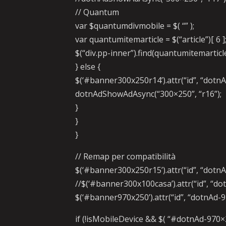
// Quantum
var $quantumdivmobile = $( “” );
var quantumitemarticle = $(“article”)[ 6 ]
$(“div.pp-inner”).find(quantumitemarti
} else {
$(‘#banner300x250r14’).attr(“id”, “dotn
dotnAdShowAdAsync(“300×250”, “r16”);
}
}
}
// Remap per compatibilità
$(‘#banner300x250r15’).attr(“id”, “dotn
//$(‘#banner300x100casa’).attr(“id”, “d
$(‘#banner970x250’).attr(“id”, “dotnAd-
if (!isMobileDevice && $( “#dotnAd-970×2