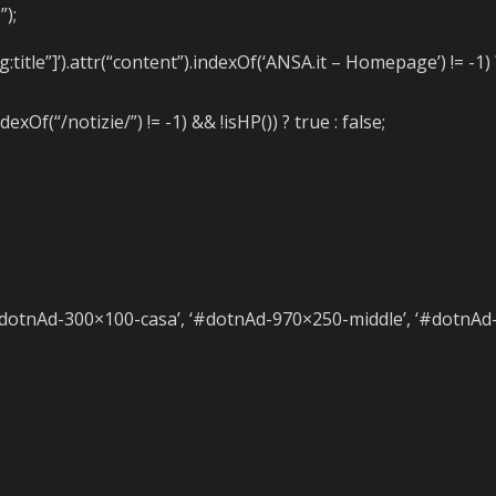
);
itle”]’).attr(“content”).indexOf(‘ANSA.it – Homepage’) != -1) 
xOf(“/notizie/”) != -1) && !isHP()) ? true : false;
#dotnAd-300×100-casa’, ‘#dotnAd-970×250-middle’, ‘#dotnAd