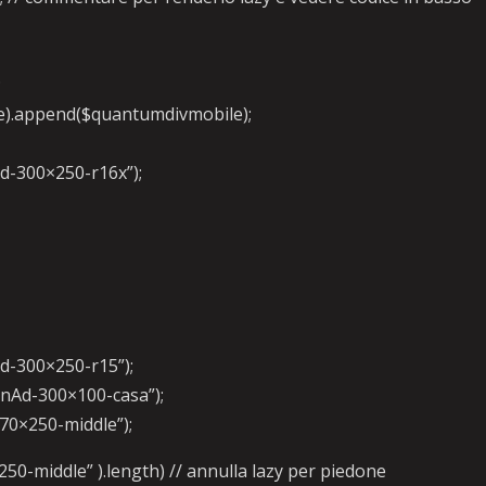
;
cle).append($quantumdivmobile);
Ad-300×250-r16x”);
Ad-300×250-r15”);
otnAd-300×100-casa”);
970×250-middle”);
50-middle” ).length) // annulla lazy per piedone