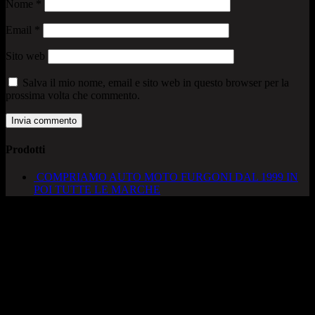
Nome
*
Email
*
Sito web
Salva il mio nome, email e sito web in questo browser per la
prossima volta che commento.
Prodotti
COMPRIAMO AUTO MOTO FURGONI DAL 1999 IN
POI TUTTE LE MARCHE
AUTOCADONEGHE S.A.S
Via Strada del Santo, 125/126
35010 Cadoneghe – PD
Tel. 049 8870348
Lucio 328 2657999
Francesco 328 0645778