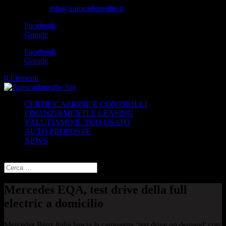
049-8870348
info@autocadoneghe.it
Facebook
Google
Facebook
Google
0 Elementi
CERTIFICAZIONE E CONTROLLI
FINANZIAMENTI E LEASING
VALUTIAMO IL TUO USATO
AUTO PROPOSTE
NEWS
Seleziona una pagina
Mercedes EQA, test drive della full
electric a domicilio
Mercedes Benz Italia lancia la campagna ‘test drive on demand’ con