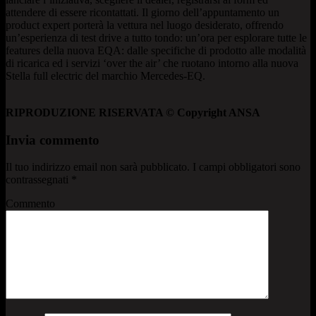
attendere di essere ricontattati. Il giorno dell’appuntamento un
product expert porterà la vettura nel luogo desiderato, offrendo
un’esperienza di test drive a tutto tondo: un’ora per esplorare tutte le
features della nuova EQA: dalle specifiche di prodotto alle modalità
di ricarica ed i servizi ‘over the air’ che ruotano intorno alla nuova
Stella full electric del marchio Mercedes-EQ.
RIPRODUZIONE RISERVATA © Copyright ANSA
Invia commento
Il tuo indirizzo email non sarà pubblicato.
I campi obbligatori sono
contrassegnati
*
Commento