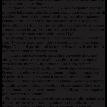
due testimonial d’eccezione.
Ora è possibile salire a bordo di EQA, la nuova porta d’ingresso
al mondo full electric della Stella, grazie ad un innovativo servizio di
test drive on demand che permetterà di scegliere, oltre al giorno e
l’orario, anche l’indirizzo da cui si desidera partire. Un long test
drive della durata di un’ora, che permetterà di scoprire la rivoluzione
a zero emissioni firmata Mercedes-EQ, assistiti da un product expert
per esplorare le caratteristiche della nuova EQA.
Ad accompagnare il lancio di questo nuovo servizio, il divertente
spot, ‘The Boss Experience’, che vede protagonisti l’attore romano
Filippo Nigro e il presidente di Mercedes-Benz Italia, Radek Jelinek
negli inediti panni del product expert.
“I nostri clienti sono i nostri primi fan e per questo dobbiamo
offrirgli esperienze che siano all’altezza delle aspettative riposte
verso il nostro marchio – ha dichiarato Ugo Aiena, direttore
Marketing di Mercedes-Benz Italia -. Questo innovativo servizio è
l’esempio più efficace di come gli strumenti digitali, integrati con
l’esperienza fisica rappresentino il futuro del nostro modello di
business. La chiave per intercettare un pubblico giovane e rafforzare
la loyalty dei nostri clienti più tradizionali, assicurando allo stesso
tempo, innovativi e dinamici strumenti di fidelizzazione e conquista
per la nostra rete di vendita”.
Per prenotare un test drive è sufficiente entrare nella landing page
dedicata: test drive on demand, guardare la clip realizzata per
lanciare l’iniziativa, scegliere il dealer, registrarsi al form ed