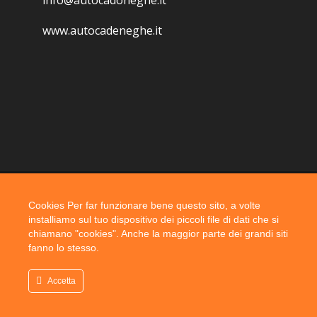
info@autocadoneghe.it
www.autocadeneghe.it
Cookies Per far funzionare bene questo sito, a volte
Coyright 2019 @ autocadoneghe s.a.s.
installiamo sul tuo dispositivo dei piccoli file di dati che si
chiamano "cookies". Anche la maggior parte dei grandi siti
fanno lo stesso.
Accetta