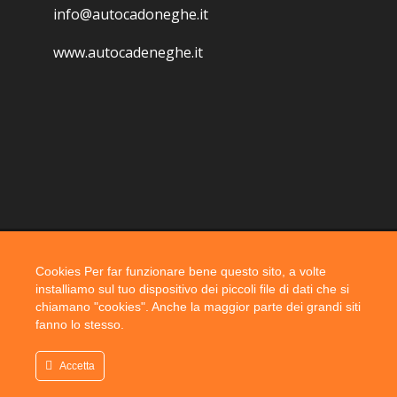
info@autocadoneghe.it
www.autocadeneghe.it
Cookies Per far funzionare bene questo sito, a volte
Coyright 2019 @ autocadoneghe s.a.s.
installiamo sul tuo dispositivo dei piccoli file di dati che si
chiamano "cookies". Anche la maggior parte dei grandi siti
fanno lo stesso.
Accetta