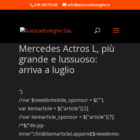
049-8870348
info@autocadoneghe.it
Mercedes Actros L, più
grande e lussuoso:
arriva a luglio
“);
//var $newdivmobile_sponsor = $(“”);
var itemarticle = $(“article”)[2];
//var itemarticle_sponsor = $(“article”)[7];
/*$(“div.pp-
inner”).find(itemarticle).append($newdivmo