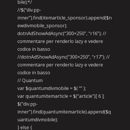
bile);*/
//$(“div.pp-
inner”).find(itemarticle_sponsor).append($n
ewdivmobile_sponsor);
dotnAdShowAdAsync(“300×250”, “r16”); //
commentare per renderlo lazy e vedere
codice in basso
//dotnAdShowAdAsync(“300×250”, “r17”); //
commentare per renderlo lazy e vedere
codice in basso
// Quantum
var $quantumdivmobile = $( “” );
var quantumitemarticle = $(“article”)[ 6 ];
$(“div.pp-
inner”).find(quantumitemarticle).append($q
uantumdivmobile);
} else {