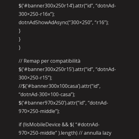
$(‘#banner300x250r14’).attr(“id”, “dotnAd-
300×250-r16x”);
dotnAdShowAdAsync(“300×250”, “r16”);
}
}
}
// Remap per compatibilità
$(‘#banner300x250r15’).attr(“id”, “dotnAd-
300×250-r15”);
//$(‘#banner300x100casa’).attr(“id”,
“dotnAd-300×100-casa”);
$(‘#banner970x250’).attr(“id”, “dotnAd-
970×250-middle”);
if (!isMobileDevice && $( “#dotnAd-
970×250-middle” ).length) // annulla lazy