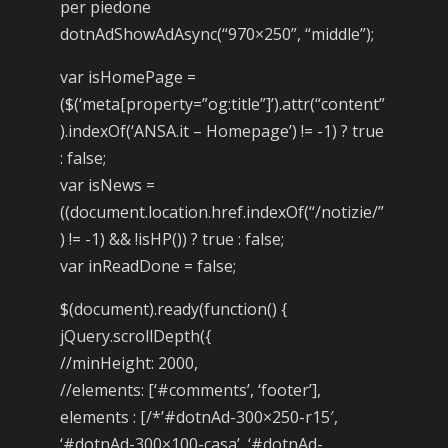
per piedone
dotnAdShowAdAsync(“970×250”, “middle”);
var isHomePage =
($(‘meta[property=”og:title”]’).attr(“content”
).indexOf(‘ANSA.it – Homepage’) != -1) ? true
: false;
var isNews =
((document.location.href.indexOf(“/notizie/”
) != -1) && !isHP()) ? true : false;
var inReadDone = false;
$(document).ready(function() {
jQuery.scrollDepth({
//minHeight: 2000,
//elements: [‘#comments’, ‘footer’],
elements : [/*’#dotnAd-300×250-r15′,
‘#dotnAd-300×100-casa’, ‘#dotnAd-