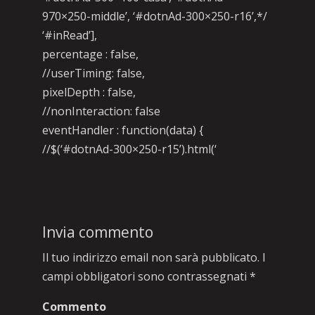
970×250-middle’, ‘#dotnAd-300×250-r16’,*/
‘#inRead’],
percentage : false,
//userTiming: false,
pixelDepth : false,
//nonInteraction: false
eventHandler : function(data) {
//$(‘#dotnAd-300×250-r15’).html(‘
Invia commento
Il tuo indirizzo email non sarà pubblicato.
I
campi obbligatori sono contrassegnati
*
Commento