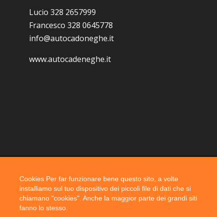
Lucio 328 2657999
Francesco 328 0645778
info@autocadoneghe.it
www.autocadeneghe.it
Cookies Per far funzionare bene questo sito, a volte
Coyright 2019 @ autocadoneghe s.a.s.
installiamo sul tuo dispositivo dei piccoli file di dati che si
chiamano "cookies". Anche la maggior parte dei grandi siti
fanno lo stesso.