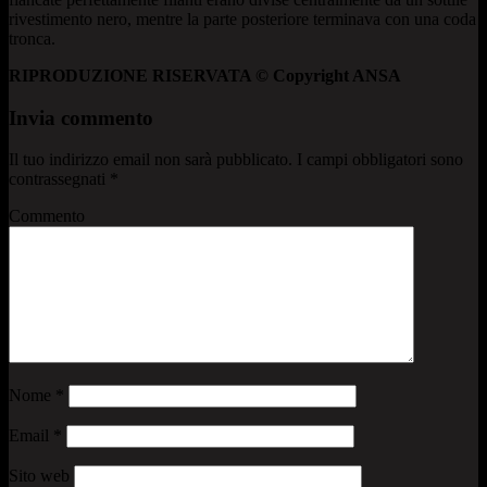
rivestimento nero, mentre la parte posteriore terminava con una coda
tronca.
RIPRODUZIONE RISERVATA © Copyright ANSA
Invia commento
Il tuo indirizzo email non sarà pubblicato.
I campi obbligatori sono
contrassegnati
*
Commento
Nome
*
Email
*
Sito web