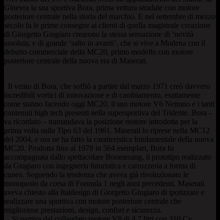
Ginevra la sua sportiva Bora, prima vettura stradale con motore
posteriore centrale nella storia del marchio. E nel settembre di mezzo
secolo fa le prime consegne ai clienti di quella magistrale creazione
di Giorgetto Giugiaro crearono la stessa sensazione di ‘novità
assoluta, e di grande ‘salto in avanti’, che si vive a Modena con il
debutto commerciale della MC20, primo modello con motore
posteriore centrale della nuova era di Maserati.
Il vento di Bora, che soffiò a partire dal marzo 1971 creò davvero
incredibili vortici di innovazione e di cambiamento, esattamente
come stanno facendo oggi MC20, il suo motore V6 Nettuno e i tanti
contenuti high tech presenti nella supersportiva del Tridente. Bora -
va ricordato – tramandava la posizione motore introdotta per la
prima volta sulla Tipo 63 del 1961. Maserati lo riprese nella MC12
del 2004, e ora ne ha fatto la caratteristica fondamentale della nuova
MC20. Prodotta fino al 1978 in 564 esemplari, Bora fu
accompagnata dallo spettacolare Boomerang, il prototipo realizzato
da Giugiaro con ingegneria futuristica e carrozzeria a forma di
cuneo. Seguendo la tendenza che aveva già rivoluzionato le
monoposto da corsa di Formula 1 negli anni precedenti, Maserati
aveva chiesto alla Italdesign di Giorgetto Giugiaro di ipotizzare e
realizzare una sportiva con motore posteriore centrale che
migliorasse prestazioni, design, confort e sicurezza.
Si partiva dal collaudato motore V8 di 4,7 litri con 310 Cv