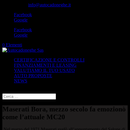
049-8870348
info@autocadoneghe.it
Facebook
Google
Facebook
Google
0 Elementi
CERTIFICAZIONE E CONTROLLI
FINANZIAMENTI E LEASING
VALUTIAMO IL TUO USATO
AUTO PROPOSTE
NEWS
Seleziona una pagina
Maserati Bora, mezzo secolo fa emozionò
come l’attuale MC20
Nel marzo del 1971 Maserati svelò all’appuntamento del Salone di