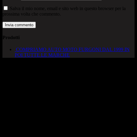
Salva il mio nome, email e sito web in questo browser per la
prossima volta che commento.
Prodotti
COMPRIAMO AUTO MOTO FURGONI DAL 1999 IN
POI TUTTE LE MARCHE
AUTOCADONEGHE S.A.S
Via Strada del Santo, 125/126
35010 Cadoneghe – PD
Tel. 049 8870348
Lucio 328 2657999
Francesco 328 0645778
info@autocadoneghe.it
www.autocadeneghe.it