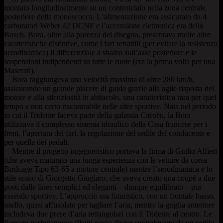
montato longitudinalmente su un controtelaio nella zona centrale
posteriore della monoscocca. L’alimentazione era assicurato da 4
carburatori Weber 42 DCNF e l’accensione elettronica era della
Bosch. Bora, oltre alla purezza del disegno, presentava molte altre
caratteristiche distintive, come i fari retrattili (per evitare la resistenza
aerodinamica) il differenziale a sbalzo sull’asse posteriore e le
sospensioni indipendenti su tutte le ruote (era la prima volta per una
Maserati).
Bora raggiungeva una velocità massima di oltre 280 km/h,
assicurando un grande piacere di guida grazie alla agile risposta del
motore e alla silenziosità in abitacolo, una caratteristica rara per quel
tempo e non certo riscontrabile nelle altre sportive. Nata nel periodo
in cui il Tridente faceva parte della galassia Citroën, la Bora
utilizzava il complesso sistema idraulico della Casa francese per i
freni, l’apertura dei fari, la regolazione del sedile del conducente e
per quella dei pedali.
Mentre il progetto ingegneristico portava la firma di Giulio Alfieri
(che aveva maturato una lunga esperienza con le vetture da corsa
Birdcage Tipo 63-65 a motore centrale) mentre l’aerodinamica e lo
stile erano di Giorgetto Giugiaro, che aveva creato una coupé a due
posti dalle linee semplici ed eleganti – dunque equilibrato – pur
essendo sportive. L’approccio era futuristico, con un frontale basso,
snello, quasi affusolato per tagliare l’aria, mentre la griglia anteriore
includeva due prese d’aria rettangolari con il Tridente al centro. Le
fiancate perfettamente filanti erano divise centralmente da un sottile