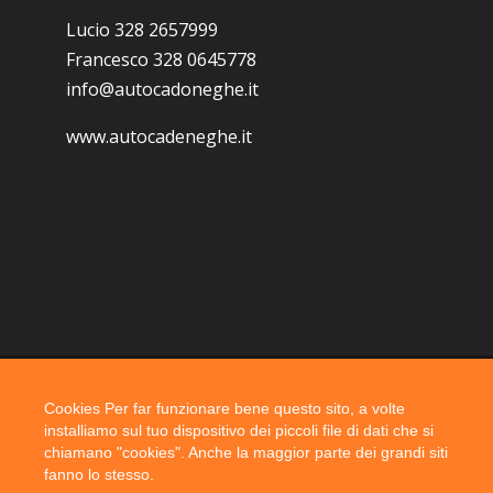
Lucio 328 2657999
Francesco 328 0645778
info@autocadoneghe.it
www.autocadeneghe.it
Cookies Per far funzionare bene questo sito, a volte
Coyright 2019 @ autocadoneghe s.a.s.
installiamo sul tuo dispositivo dei piccoli file di dati che si
chiamano "cookies". Anche la maggior parte dei grandi siti
fanno lo stesso.