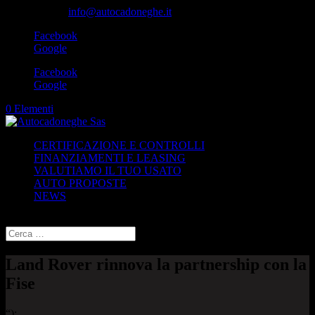
049-8870348
info@autocadoneghe.it
Facebook
Google
Facebook
Google
0 Elementi
CERTIFICAZIONE E CONTROLLI
FINANZIAMENTI E LEASING
VALUTIAMO IL TUO USATO
AUTO PROPOSTE
NEWS
Seleziona una pagina
Land Rover rinnova la partnership con la
Fise
“);