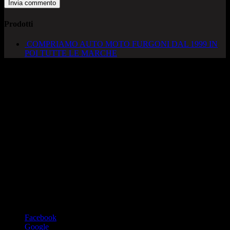
Prodotti
COMPRIAMO AUTO MOTO FURGONI DAL 1999 IN
POI TUTTE LE MARCHE
AUTOCADONEGHE S.A.S
Via Strada del Santo, 125/126
35010 Cadoneghe – PD
Tel. 049 8870348
Lucio 328 2657999
Francesco 328 0645778
info@autocadoneghe.it
www.autocadeneghe.it
Facebook
Google