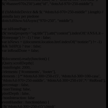
$(‘#banner970x250’).attr(“id”, “dotnAd-970×250-middle”);
if (!isMobileDevice && $( “#dotnAd-970×250-middle” ).length) //
annulla lazy per piedone
dotnAdShowAdAsync(“970×250”, “middle”);
var isHomePage =
($(‘meta[property=”og:title”]’).attr(“content”).indexOf(‘ANSA.it –
Homepage’) != -1) ? true : false;
var isNews = ((document.location.href.indexOf(“/notizie/”) != -1)
&& !isHP()) ? true : false;
var inReadDone = false;
$(document).ready(function() {
jQuery.scrollDepth({
//minHeight: 2000,
//elements: [‘#comments’, ‘footer’],
elements : [/*’#dotnAd-300×250-r15′, ‘#dotnAd-300×100-casa’,
‘#dotnAd-970×250-middle’, ‘#dotnAd-300×250-r16’,*/ ‘#inRead’],
percentage : false,
//userTiming: false,
pixelDepth : false,
//nonInteraction: false
eventHandler : function(data) {
//$(‘#dotnAd-300×250-r15’).html(‘