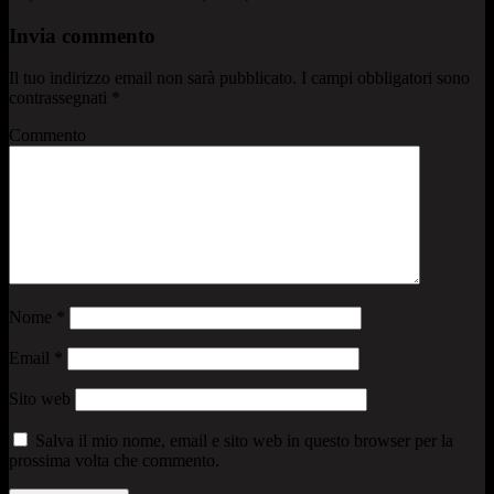
Invia commento
Il tuo indirizzo email non sarà pubblicato.
I campi obbligatori sono
contrassegnati
*
Commento
Nome
*
Email
*
Sito web
Salva il mio nome, email e sito web in questo browser per la
prossima volta che commento.