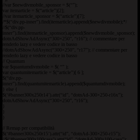
//var $newdivmobile_sponsor = $(“”);
var itemarticle = $(“article”)[2];
//var itemarticle_sponsor = $(“article”)[7];
/*$(“div.pp-inner”).find(itemarticle).append($newdivmobile);*/
//$(“div.pp-
inner”).find(itemarticle_sponsor).append($newdivmobile_sponsor);
dotnAdShowAdAsync(“300×250”, “r16”); // commentare per
renderlo lazy e vedere codice in basso
//dotnAdShowAdAsync(“300×250”, “r17”); // commentare per
renderlo lazy e vedere codice in basso
// Quantum
var $quantumdivmobile = $( “” );
var quantumitemarticle = $(“article”)[ 6 ];
$(“div.pp-
inner”).find(quantumitemarticle).append($quantumdivmobile);
} else {
$(‘#banner300x250r14’).attr(“id”, “dotnAd-300×250-r16x”);
dotnAdShowAdAsync(“300×250”, “r16”);
}
}
}
// Remap per compatibilità
$(‘#banner300x250r15’).attr(“id”, “dotnAd-300×250-r15”);
//$(‘#banner300x100casa’).attr(“id”, “dotnAd-300×100-casa”);