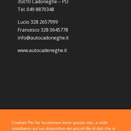
35010 Cadoneghe – PD
Tel. 049 8870348
Lucio 328 2657999
Francesco 328 0645778
info@autocadoneghe.it
www.autocadeneghe.it
Cookies Per far funzionare bene questo sito, a volte
Coyright 2019 @ autocadoneghe s.a.s.
installiamo sul tuo dispositivo dei piccoli file di dati che si