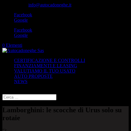
049-8870348
info@autocadoneghe.it
Facebook
Google
Facebook
Google
0 Elementi
CERTIFICAZIONE E CONTROLLI
FINANZIAMENTI E LEASING
VALUTIAMO IL TUO USATO
AUTO PROPOSTE
NEWS
Seleziona una pagina
Lamborghini: le scocche di Urus solo su
rotaie
“);