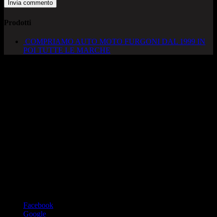
Prodotti
COMPRIAMO AUTO MOTO FURGONI DAL 1999 IN
POI TUTTE LE MARCHE
AUTOCADONEGHE S.A.S
Via Strada del Santo, 125/126
35010 Cadoneghe – PD
Tel. 049 8870348
Lucio 328 2657999
Francesco 328 0645778
info@autocadoneghe.it
www.autocadeneghe.it
Facebook
Google