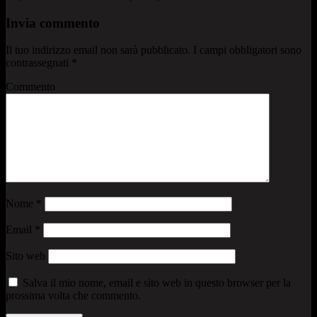
Invia commento
Il tuo indirizzo email non sarà pubblicato.
I campi obbligatori sono
contrassegnati
*
Commento
Nome
*
Email
*
Sito web
Salva il mio nome, email e sito web in questo browser per la
prossima volta che commento.