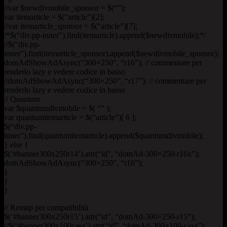
//var $newdivmobile_sponsor = $(“”);
var itemarticle = $(“article”)[2];
//var itemarticle_sponsor = $(“article”)[7];
/*$(“div.pp-inner”).find(itemarticle).append($newdivmobile);*/
//$(“div.pp-
inner”).find(itemarticle_sponsor).append($newdivmobile_sponsor);
dotnAdShowAdAsync(“300×250”, “r16”); // commentare per
renderlo lazy e vedere codice in basso
//dotnAdShowAdAsync(“300×250”, “r17”); // commentare per
renderlo lazy e vedere codice in basso
// Quantum
var $quantumdivmobile = $( “” );
var quantumitemarticle = $(“article”)[ 6 ];
$(“div.pp-
inner”).find(quantumitemarticle).append($quantumdivmobile);
} else {
$(‘#banner300x250r14’).attr(“id”, “dotnAd-300×250-r16x”);
dotnAdShowAdAsync(“300×250”, “r16”);
}
}
}
// Remap per compatibilità
$(‘#banner300x250r15’).attr(“id”, “dotnAd-300×250-r15”);
//$(‘#banner300x100casa’).attr(“id”, “dotnAd-300×100-casa”);