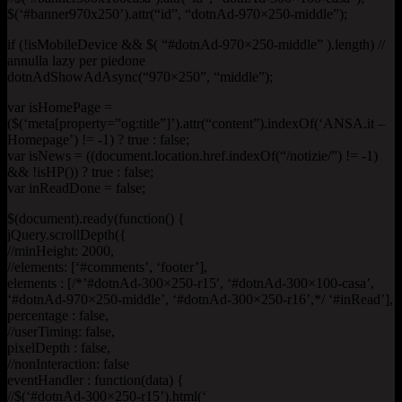
$(‘#banner970x250’).attr(“id”, “dotnAd-970×250-middle”);
if (!isMobileDevice && $( “#dotnAd-970×250-middle” ).length) //
annulla lazy per piedone
dotnAdShowAdAsync(“970×250”, “middle”);
var isHomePage =
($(‘meta[property=”og:title”]’).attr(“content”).indexOf(‘ANSA.it –
Homepage’) != -1) ? true : false;
var isNews = ((document.location.href.indexOf(“/notizie/”) != -1)
&& !isHP()) ? true : false;
var inReadDone = false;
$(document).ready(function() {
jQuery.scrollDepth({
//minHeight: 2000,
//elements: [‘#comments’, ‘footer’],
elements : [/*’#dotnAd-300×250-r15′, ‘#dotnAd-300×100-casa’,
‘#dotnAd-970×250-middle’, ‘#dotnAd-300×250-r16’,*/ ‘#inRead’],
percentage : false,
//userTiming: false,
pixelDepth : false,
//nonInteraction: false
eventHandler : function(data) {
//$(‘#dotnAd-300×250-r15’).html(‘