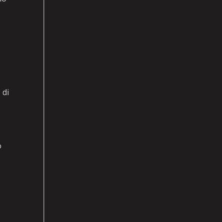
 di
o
-