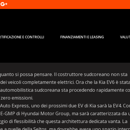
RTIFICAZIONE E CONTROLLI
FINANZIAMENTI E LEASING
VALU
2023 la piccola elettrica sudcorea
i quanto si possa pensare. Il costruttore sudcoreano non sta
i veicoli completamente elettrici. Ora che la Kia EV6 è stat
asa automobilistica sudcoreana sta procedendo rapidamente co
a zero emissioni.
uto Express, uno dei prossimi due EV di Kia sarà la EV4. C
ma E-GMP di Hyundai Motor Group, ma sarà caratterizzata da 
o di flessibilità che questa architettura dedicata vanta. La
e a quelle della Seltos, ma dovrebbe avere uno spazio inter