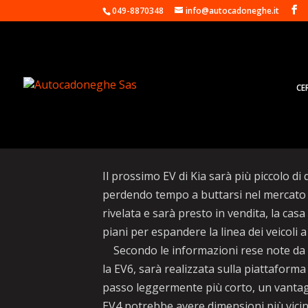
049-8870348
info@autocadoneghe.it
CE
Kia EV4, in arrivo nel 
Il prossimo EV di Kia sarà più piccolo d
perdendo tempo a buttarsi nel mercato de
rivelata e sarà presto in vendita, la c
piani per espandere la linea dei veicoli 
Secondo le informazioni rese note da A
la EV6, sarà realizzata sulla piattafor
passo leggermente più corto, un vantaggi
EV4 potrebbe avere dimensioni più vicin