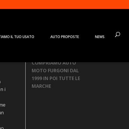
TIAMO IL TUO USATO
AUTO PROPOSTE
NEWS
na
Prodotti
COMPRIAMO AUTO
MOTO FURGONI DAL
1999 IN POI TUTTE LE
a
MARCHE
n i
ome
un
no