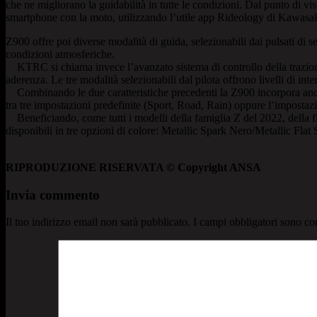
che ne migliorano la guidabilità in tutte le condizioni. Dal punto di vi
smartphone con la moto, utilizzando l’utile app Rideology di Kawasaki 
Z900 offre poi diverse modalità di guida, selezionabili dai pulsati di s
condizioni atmosferiche.
KTRC si chiama invece l’avanzato sistema di controllo della trazione K
aderenza. Le tre modalità selezionabili dal pilota offrono livelli di in
Combinando le due caratteristiche precedenti la Z900 incorpora anc
tra tre impostazioni predefinite (Sport, Road, Rain) oppure l’imposta
Beneficiando, come tutti i modelli della famiglia Z del 2022, della f
disponibili in tre opzioni di colore: Metallic Spark Nero/Metallic F
RIPRODUZIONE RISERVATA © Copyright ANSA
Invia commento
Il tuo indirizzo email non sarà pubblicato.
I campi obbligatori sono co