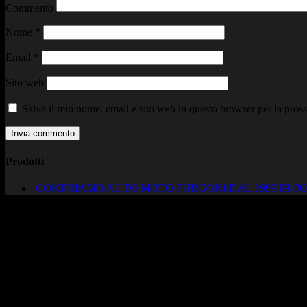
Commento
Nome
*
Email
*
Sito web
Salva il mio nome, email e sito web in questo browser per la pro
Prodotti
COMPRIAMO AUTO MOTO FURGONI DAL 1999 IN PO
AUTOCADONEGHE S.A.S
Via Strada del Santo, 125/126
35010 Cadoneghe – PD
Tel. 049 8870348
Lucio 328 2657999
Francesco 328 0645778