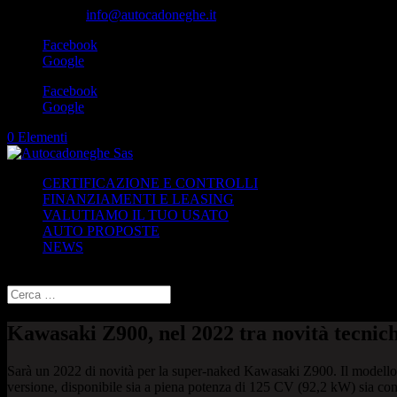
049-8870348
info@autocadoneghe.it
Facebook
Google
Facebook
Google
0 Elementi
CERTIFICAZIONE E CONTROLLI
FINANZIAMENTI E LEASING
VALUTIAMO IL TUO USATO
AUTO PROPOSTE
NEWS
Seleziona una pagina
Kawasaki Z900, nel 2022 tra novità tecnich
Sarà un 2022 di novità per la super-naked Kawasaki Z900. Il modello, c
versione, disponibile sia a piena potenza di 125 CV (92,2 kW) sia co