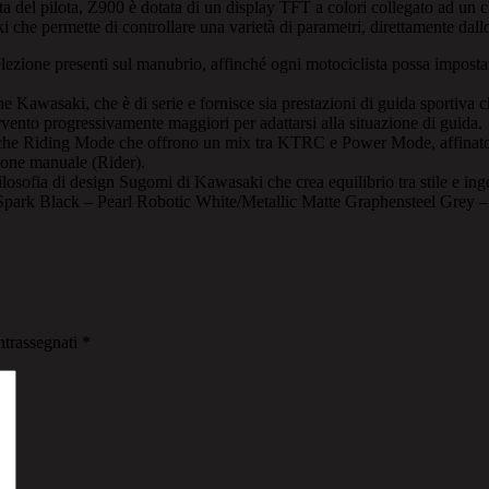
sta del pilota, Z900 è dotata di un display TFT a colori collegato ad un c
che permette di controllare una varietà di parametri, direttamente dall
elezione presenti sul manubrio, affinché ogni motociclista possa impostare
awasaki, che è di serie e fornisce sia prestazioni di guida sportiva che
tervento progressivamente maggiori per adattarsi alla situazione di guida.
he Riding Mode che offrono un mix tra KTRC e Power Mode, affinato dag
zione manuale (Rider).
ilosofia di design Sugomi di Kawasaki che crea equilibrio tra stile e i
lat Spark Black – Pearl Robotic White/Metallic Matte Graphensteel Gre
ntrassegnati
*