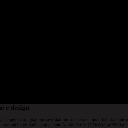
e e design
he per la casa giapponese è stato un successo da quando è stata introdot
n un modello guidabile con patente A2 da 95 CV (70 kW). La Z900 può ora