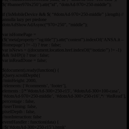
$(‘#banner970x250’).attr(“id”, “dotnAd-970×250-middle”);
if (!isMobileDevice && $( “#dotnAd-970×250-middle” ).length) //
annulla lazy per piedone
dotnAdShowAdAsync(“970×250”, “middle”);
var isHomePage =
($(‘meta[property=”og:title”]’).attr(“content”).indexOf(‘ANSA.it –
Homepage’) != -1) ? true : false;
var isNews = ((document.location.href.indexOf(“/notizie/”) != -1)
&& !isHP()) ? true : false;
var inReadDone = false;
$(document).ready(function() {
jQuery.scrollDepth({
//minHeight: 2000,
//elements: [‘#comments’, ‘footer’],
elements : [/*’#dotnAd-300×250-r15′, ‘#dotnAd-300×100-casa’,
‘#dotnAd-970×250-middle’, ‘#dotnAd-300×250-r16’,*/ ‘#inRead’],
percentage : false,
//userTiming: false,
pixelDepth : false,
//nonInteraction: false
eventHandler : function(data) {
//$(‘#dotnAd-300×250-r15’).html(‘