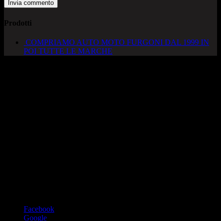
Prodotti
COMPRIAMO AUTO MOTO FURGONI DAL 1999 IN
POI TUTTE LE MARCHE
AUTOCADONEGHE S.A.S
Via Strada del Santo, 125/126
35010 Cadoneghe – PD
Tel. 049 8870348
Lucio 328 2657999
Francesco 328 0645778
info@autocadoneghe.it
www.autocadeneghe.it
Facebook
Google