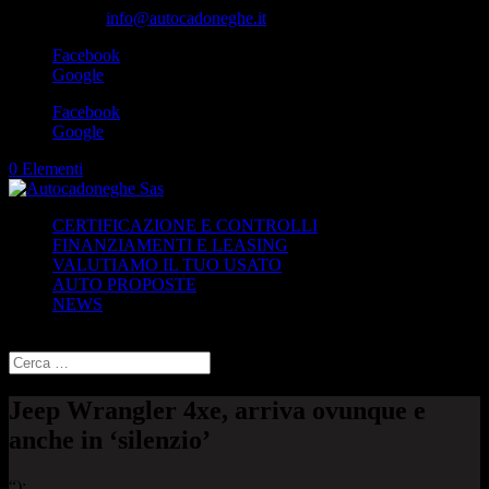
049-8870348
info@autocadoneghe.it
Facebook
Google
Facebook
Google
0 Elementi
CERTIFICAZIONE E CONTROLLI
FINANZIAMENTI E LEASING
VALUTIAMO IL TUO USATO
AUTO PROPOSTE
NEWS
Seleziona una pagina
Jeep Wrangler 4xe, arriva ovunque e
anche in ‘silenzio’
“);