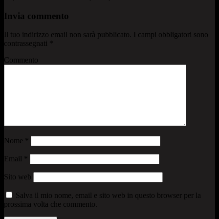
Invia commento
Il tuo indirizzo email non sarà pubblicato.
I campi obbligatori sono
contrassegnati
*
Commento
Nome
*
Email
*
Sito web
Salva il mio nome, email e sito web in questo browser per la
prossima volta che commento.