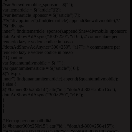
//var $newdivmobile_sponsor = $(“”);
var itemarticle = $(“article”)[2];
//var itemarticle_sponsor = $(“article”)[7];
/*$(“div.pp-inner”).find(itemarticle).append($newdivmobile);*/
//$(“div.pp-
inner”).find(itemarticle_sponsor).append($newdivmobile_sponsor);
dotnAdShowAdAsync(“300×250”, “r16”); // commentare per
renderlo lazy e vedere codice in basso
//dotnAdShowAdAsync(“300×250”, “r17”); // commentare per
renderlo lazy e vedere codice in basso
// Quantum
var $quantumdivmobile = $( “” );
var quantumitemarticle = $(“article”)[ 6 ];
$(“div.pp-
inner”).find(quantumitemarticle).append($quantumdivmobile);
} else {
$(‘#banner300x250r14’).attr(“id”, “dotnAd-300×250-r16x”);
dotnAdShowAdAsync(“300×250”, “r16”);
}
}
}
// Remap per compatibilità
$(‘#banner300x250r15’).attr(“id”, “dotnAd-300×250-r15”);
//$(‘#banner300x100casa’).attr(“id”, “dotnAd-300×100-casa”);