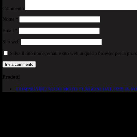
Commento
Nome
*
Email
*
Sito web
Salva il mio nome, email e sito web in questo browser per la pro
Prodotti
COMPRIAMO AUTO MOTO FURGONI DAL 1999 IN PO
AUTOCADONEGHE S.A.S
Via Strada del Santo, 125/126
35010 Cadoneghe – PD
Tel. 049 8870348
Lucio 328 2657999