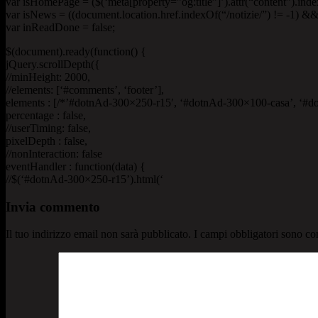
var isHomePage = ($(‘meta[property=”og:title”]’).attr(“content”).ind
var isNews = ((document.location.href.indexOf(“/notizie/”) != -1) && !
var inReadDone = false;
$(document).ready(function() {
jQuery.scrollDepth({
//minHeight: 2000,
//elements: [‘#comments’, ‘footer’],
elements : [/*’#dotnAd-300×250-r15′, ‘#dotnAd-300×100-casa’, ‘#d
percentage : false,
//userTiming: false,
pixelDepth : false,
//nonInteraction: false
eventHandler : function(data) {
//$(‘#dotnAd-300×250-r15’).html(‘
Invia commento
Il tuo indirizzo email non sarà pubblicato.
I campi obbligatori sono co