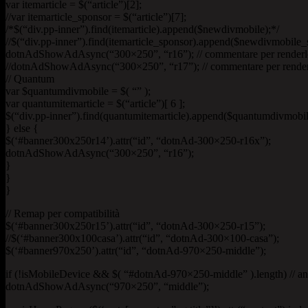
var itemarticle = $(“article”)[2];
//var itemarticle_sponsor = $(“article”)[7];
/*$(“div.pp-inner”).find(itemarticle).append($newdivmobile);*/
//$(“div.pp-inner”).find(itemarticle_sponsor).append($newdivmobile_
dotnAdShowAdAsync(“300×250”, “r16”); // commentare per renderlo 
//dotnAdShowAdAsync(“300×250”, “r17”); // commentare per renderlo
// Quantum
var $quantumdivmobile = $( “” );
var quantumitemarticle = $(“article”)[ 6 ];
$(“div.pp-inner”).find(quantumitemarticle).append($quantumdivmobil
} else {
$(‘#banner300x250r14’).attr(“id”, “dotnAd-300×250-r16x”);
dotnAdShowAdAsync(“300×250”, “r16”);
}
}
}
// Remap per compatibilità
$(‘#banner300x250r15’).attr(“id”, “dotnAd-300×250-r15”);
//$(‘#banner300x100casa’).attr(“id”, “dotnAd-300×100-casa”);
$(‘#banner970x250’).attr(“id”, “dotnAd-970×250-middle”);
if (!isMobileDevice && $( “#dotnAd-970×250-middle” ).length) // an
dotnAdShowAdAsync(“970×250”, “middle”);