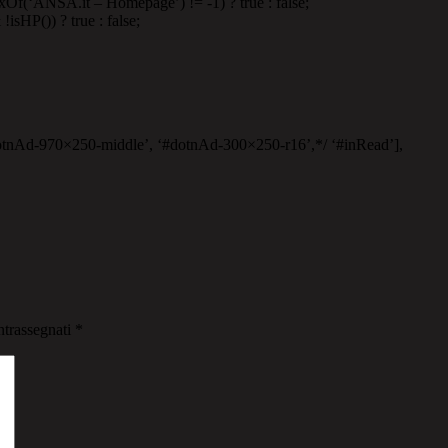
exOf(‘ANSA.it – Homepage’) != -1) ? true : false;
isHP()) ? true : false;
otnAd-970×250-middle’, ‘#dotnAd-300×250-r16’,*/ ‘#inRead’],
ntrassegnati
*