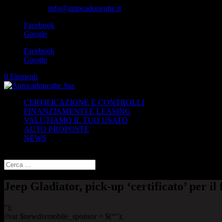
049-8870348
info@autocadoneghe.it
Facebook
Google
Facebook
Google
0 Elementi
CERTIFICAZIONE E CONTROLLI
FINANZIAMENTI E LEASING
VALUTIAMO IL TUO USATO
AUTO PROPOSTE
NEWS
Seleziona una pagina
Jeep Gladiator, pick-up ‘certificato’ per il
“);
//var $newdivmobile_sponsor = $(“”);