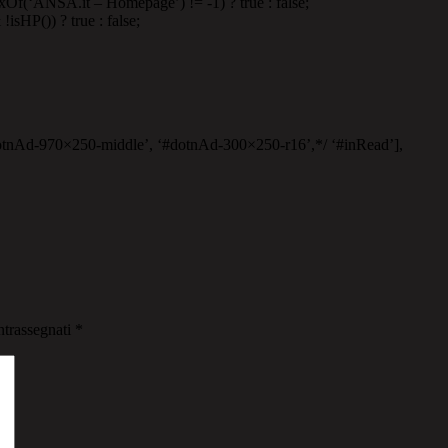
exOf(‘ANSA.it – Homepage’) != -1) ? true : false;
isHP()) ? true : false;
otnAd-970×250-middle’, ‘#dotnAd-300×250-r16’,*/ ‘#inRead’],
ntrassegnati
*