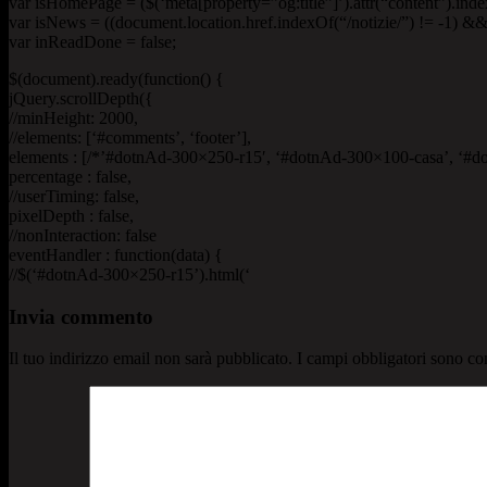
var isHomePage = ($(‘meta[property=”og:title”]’).attr(“content”).ind
var isNews = ((document.location.href.indexOf(“/notizie/”) != -1) && !
var inReadDone = false;
$(document).ready(function() {
jQuery.scrollDepth({
//minHeight: 2000,
//elements: [‘#comments’, ‘footer’],
elements : [/*’#dotnAd-300×250-r15′, ‘#dotnAd-300×100-casa’, ‘#d
percentage : false,
//userTiming: false,
pixelDepth : false,
//nonInteraction: false
eventHandler : function(data) {
//$(‘#dotnAd-300×250-r15’).html(‘
Invia commento
Il tuo indirizzo email non sarà pubblicato.
I campi obbligatori sono co