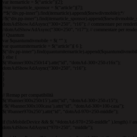
var itemarticle = $(“article”)[2];
//var itemarticle_sponsor = $(“article”)[7];
/*$(“div.pp-inner”).find(itemarticle).append($newdivmobile);*/
//$(“div.pp-inner”).find(itemarticle_sponsor).append($newdivmobile_
dotnAdShowAdAsync(“300×250”, “r16”); // commentare per renderlo 
//dotnAdShowAdAsync(“300×250”, “r17”); // commentare per renderlo
// Quantum
var $quantumdivmobile = $( “” );
var quantumitemarticle = $(“article”)[ 6 ];
$(“div.pp-inner”).find(quantumitemarticle).append($quantumdivmobil
} else {
$(‘#banner300x250r14’).attr(“id”, “dotnAd-300×250-r16x”);
dotnAdShowAdAsync(“300×250”, “r16”);
}
}
}
// Remap per compatibilità
$(‘#banner300x250r15’).attr(“id”, “dotnAd-300×250-r15”);
//$(‘#banner300x100casa’).attr(“id”, “dotnAd-300×100-casa”);
$(‘#banner970x250’).attr(“id”, “dotnAd-970×250-middle”);
if (!isMobileDevice && $( “#dotnAd-970×250-middle” ).length) // an
dotnAdShowAdAsync(“970×250”, “middle”);