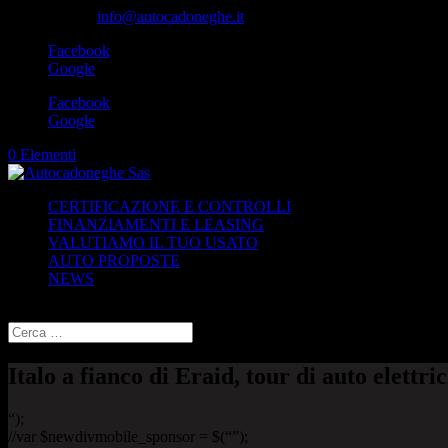
049-8870348
info@autocadoneghe.it
Facebook
Google
Facebook
Google
0 Elementi
CERTIFICAZIONE E CONTROLLI
FINANZIAMENTI E LEASING
VALUTIAMO IL TUO USATO
AUTO PROPOSTE
NEWS
Seleziona una pagina
Italo a fianco di Eraid, tour di auto elettri
“);
//var $newdivmobile_sponsor = $(“”);