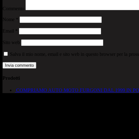
Commento
Nome
*
Email
*
Sito web
Salva il mio nome, email e sito web in questo browser per la pro
Prodotti
COMPRIAMO AUTO MOTO FURGONI DAL 1999 IN PO
AUTOCADONEGHE S.A.S
Via Strada del Santo, 125/126
35010 Cadoneghe – PD
Tel. 049 8870348
Lucio 328 2657999