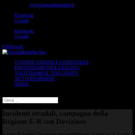
049-8870348
info@autocadoneghe.it
Facebook
Google
Facebook
Google
0 Elementi
CERTIFICAZIONE E CONTROLLI
FINANZIAMENTI E LEASING
VALUTIAMO IL TUO USATO
AUTO PROPOSTE
NEWS
Seleziona una pagina
Incidenti stradali, campagna della
Regione E-R con Dovizioso
Il volto di Andrea Dovizioso per sensibilizzare le persone al rispetto