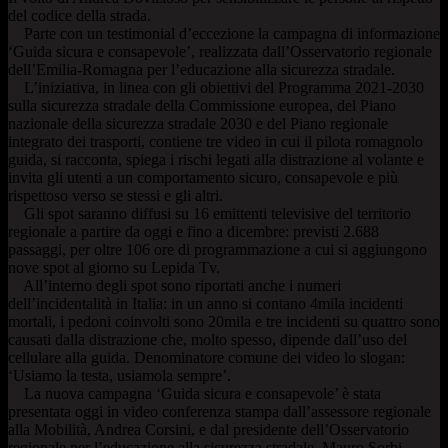
del codice della strada.
Parte con un testimonial d’eccezione la campagna di informazione
‘Guida sicura e consapevole’, realizzata dall’Osservatorio regionale
dell’Emilia-Romagna per l’educazione alla sicurezza stradale.
L’iniziativa, in linea con gli obiettivi del Programma 2021-2030
sulla sicurezza stradale della Commissione europea, del Piano
nazionale della sicurezza stradale 2030 e del Piano regionale
integrato dei trasporti, contiene tre video in cui il pilota romagnolo
guida, si racconta, spiega i rischi legati alla distrazione al volante e
invita gli utenti a un comportamento sicuro, consapevole e più
rispettoso verso se stessi e gli altri.
Gli spot saranno diffusi su 16 emittenti televisive del territorio
regionale a partire da oggi e fino a dicembre: previsti 2.688
passaggi, per oltre 106 ore di programmazione a cui si aggiungono
nove spot al giorno su Lepida Tv.
All’interno degli spot sono riportati anche i numeri
dell’incidentalità in Italia: in un anno si contano 4mila incidenti
mortali, i pedoni coinvolti sono 20mila e tre incidenti su quattro sono
causati dalla distrazione che, molto spesso, dipende dall’uso del
cellulare alla guida. Denominatore comune dei video lo slogan:
‘Usiamo la testa, usiamola sempre’.
La nuova campagna ‘Guida sicura e consapevole’ è stata
presentata oggi in video conferenza stampa dall’assessore regionale
alla Mobilità, Andrea Corsini, e dal presidente dell’Osservatorio
regionale per l’educazione alla sicurezza stradale, Mauro Sorbi.