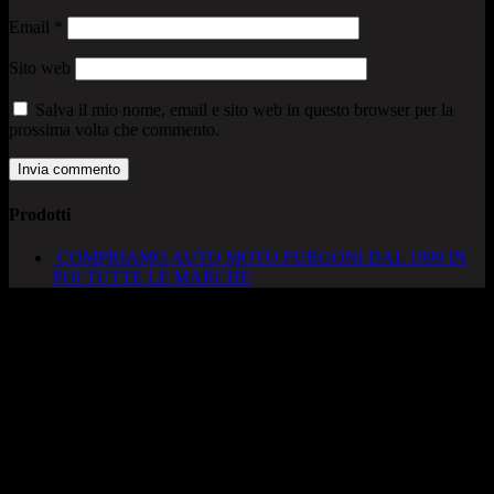
Email
*
Sito web
Salva il mio nome, email e sito web in questo browser per la
prossima volta che commento.
Prodotti
COMPRIAMO AUTO MOTO FURGONI DAL 1999 IN
POI TUTTE LE MARCHE
AUTOCADONEGHE S.A.S
Via Strada del Santo, 125/126
35010 Cadoneghe – PD
Tel. 049 8870348
Lucio 328 2657999
Francesco 328 0645778
info@autocadoneghe.it