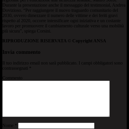
Durante la presentazione anche il messaggio del testimonial, Andrea
Dovizioso. “Per raggiungere il nuovo traguardo comunitario del
2030, ovvero dimezzare il numero delle vittime e dei feriti gravi
rispetto al 2020, occorre intensificare ogni iniziativa e un costante
lavoro per promuovere il cambiamento culturale verso una mobilità
più sicura”, spiega Corsini.
RIPRODUZIONE RISERVATA © Copyright ANSA
Invia commento
Il tuo indirizzo email non sarà pubblicato.
I campi obbligatori sono
contrassegnati
*
Commento
Nome
*